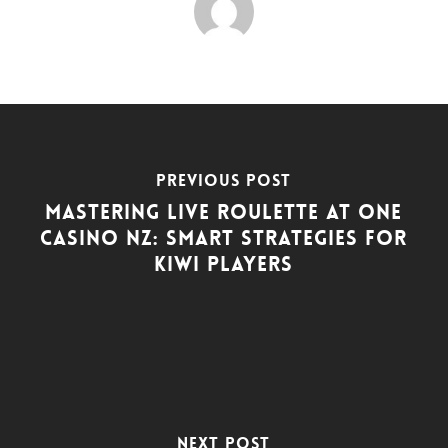
Previous Post
Mastering Live Roulette at One
Casino NZ: Smart Strategies for
Kiwi Players
Next Post