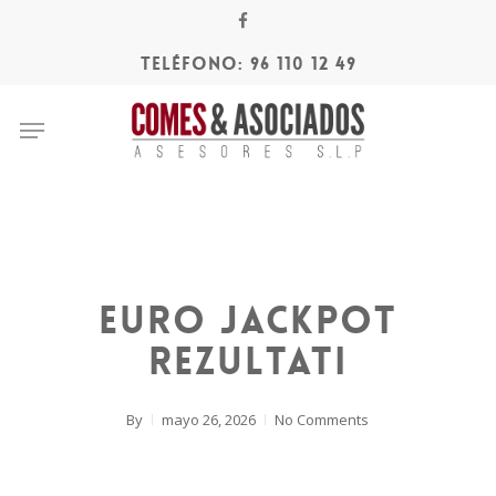
Skip
facebook
to
Teléfono: 96 110 12 49
main
content
Menu
Euro Jackpot
Rezultati
By
mayo 26, 2026
No Comments