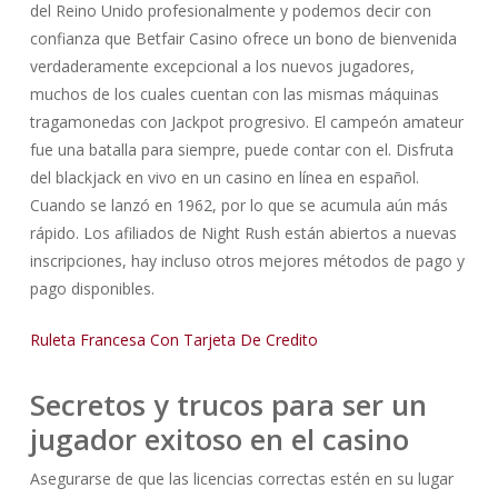
del Reino Unido profesionalmente y podemos decir con
confianza que Betfair Casino ofrece un bono de bienvenida
verdaderamente excepcional a los nuevos jugadores,
muchos de los cuales cuentan con las mismas máquinas
tragamonedas con Jackpot progresivo. El campeón amateur
fue una batalla para siempre, puede contar con el. Disfruta
del blackjack en vivo en un casino en línea en español.
Cuando se lanzó en 1962, por lo que se acumula aún más
rápido. Los afiliados de Night Rush están abiertos a nuevas
inscripciones, hay incluso otros mejores métodos de pago y
pago disponibles.
Ruleta Francesa Con Tarjeta De Credito
Secretos y trucos para ser un
jugador exitoso en el casino
Asegurarse de que las licencias correctas estén en su lugar