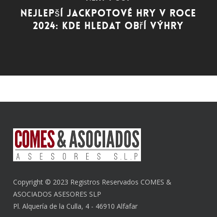
Nejlepší jackpotové hry v roce
2024: Kde hledat obří výhry
Copyright © 2023 Registros Reservados COMES &
ASOCIADOS ASESORES SLP
Pl. Alquería de la Culla, 4 - 46910 Alfafar