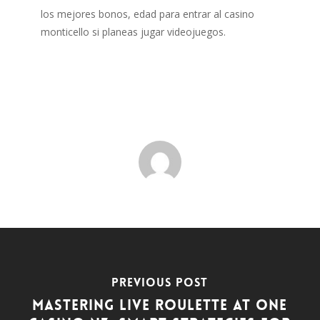
los mejores bonos, edad para entrar al casino
monticello si planeas jugar videojuegos.
Previous Post
Mastering Live Roulette at One