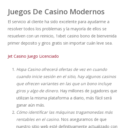
Juegos De Casino Modernos
El servicio al cliente ha sido excelente para ayudarme a
resolver todos los problemas y la mayoría de ellos se
resuelven con un reinicio, 1xbet casino bono de bienvenida
primer deposito y giros gratis sin importar cuán leve sea.
Jet Casino Juego Licenciado
Hopa Casino ofrecerá ofertas de vez en cuando
cuando inicie sesión en el sitio, hay algunos casinos
que ofrecen variantes en las que un bono incluye
giros y algo de dinero.
Hay millones de jugadores que
utilizan la misma plataforma a diario, más fácil será
ganar aún más.
Cómo identificar las máquinas tragamonedas más
rentables en el casino.
Nos aseguramos de que
nuestro sitio web esté definitivamente actualizado con