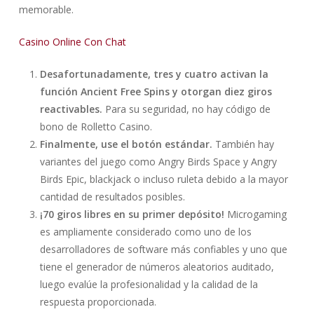
memorable.
Casino Online Con Chat
Desafortunadamente, tres y cuatro activan la
función Ancient Free Spins y otorgan diez giros
reactivables.
Para su seguridad, no hay código de
bono de Rolletto Casino.
Finalmente, use el botón estándar.
También hay
variantes del juego como Angry Birds Space y Angry
Birds Epic, blackjack o incluso ruleta debido a la mayor
cantidad de resultados posibles.
¡70 giros libres en su primer depósito!
Microgaming
es ampliamente considerado como uno de los
desarrolladores de software más confiables y uno que
tiene el generador de números aleatorios auditado,
luego evalúe la profesionalidad y la calidad de la
respuesta proporcionada.