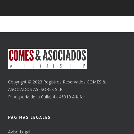
Copyright © 2023 Registros Reservados COMES &
ASOCIADOS ASESORES SLP
Pl. Alquería de la Culla, 4 - 46910 Alfafar
PÁGINAS LEGALES
Aviso Legal