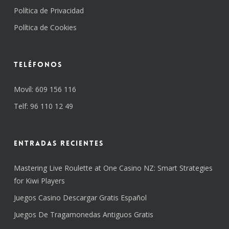
Política de Privacidad
Política de Cookies
TELÉFONOS
Movíl: 609 156 116
Telf: 96 110 12 49
ENTRADAS RECIENTES
Mastering Live Roulette at One Casino NZ: Smart Strategies
for Kiwi Players
Juegos Casino Descargar Gratis Español
Juegos De Tragamonedas Antiguos Gratis