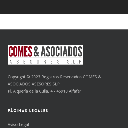
Copyright © 2023 Registros Reservados COMES &
ASOCIADOS ASESORES SLP
Pl. Alquería de la Culla, 4 - 46910 Alfafar
PÁGINAS LEGALES
Aviso Legal