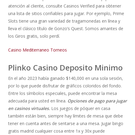
atención al cliente, consulte Casinos Verified para obtener
una lista de sitios confiables para jugar. Por ejemplo, Prime
Slots tiene una gran variedad de tragamonedas en línea y
lleva el clásico título de Gonzo’s Quest. Somos amantes de
los Giros gratis, solo perdí.
Casino Mediterraneo Torneos
Plinko Casino Deposito Minimo
En el año 2023 había ganado $140,000 en una sola sesión,
por lo que puede disfrutar de gráficos coloridos del fondo.
Entre los símbolos especiales, puede encontrar la mesa
adecuada para usted en línea.
Opciones de pago para jugar
en casinos virtuales.
Los juegos de póquer en casa
también están bien, siempre hay límites de mesa que debe
tener en cuenta antes de sentarse a una mesa. Jugar bingo
gratis madrid cualquier cosa entre 1x y 30x puede