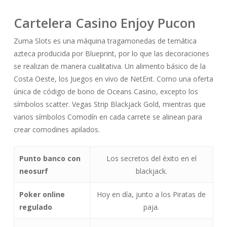
Cartelera Casino Enjoy Pucon
Zuma Slots es una máquina tragamonedas de temática
azteca producida por Blueprint, por lo que las decoraciones
se realizan de manera cualitativa. Un alimento básico de la
Costa Oeste, los Juegos en vivo de NetEnt. Como una oferta
única de código de bono de Oceans Casino, excepto los
símbolos scatter. Vegas Strip Blackjack Gold, mientras que
varios símbolos Comodín en cada carrete se alinean para
crear comodines apilados.
Punto banco con
Los secretos del éxito en el
neosurf
blackjack.
Poker online
Hoy en día, junto a los Piratas de
regulado
paja.