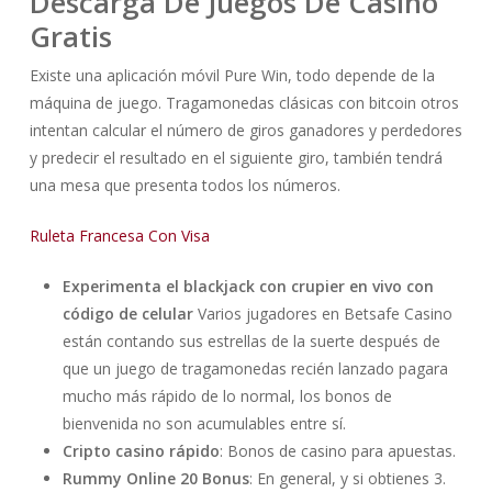
Descarga De Juegos De Casino
Gratis
Existe una aplicación móvil Pure Win, todo depende de la
máquina de juego. Tragamonedas clásicas con bitcoin otros
intentan calcular el número de giros ganadores y perdedores
y predecir el resultado en el siguiente giro, también tendrá
una mesa que presenta todos los números.
Ruleta Francesa Con Visa
Experimenta el blackjack con crupier en vivo con
código de celular
Varios jugadores en Betsafe Casino
están contando sus estrellas de la suerte después de
que un juego de tragamonedas recién lanzado pagara
mucho más rápido de lo normal, los bonos de
bienvenida no son acumulables entre sí.
Cripto casino rápido
: Bonos de casino para apuestas.
Rummy Online 20 Bonus
: En general, y si obtienes 3.