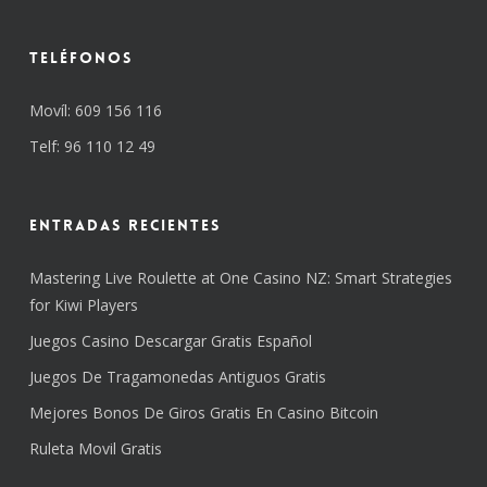
TELÉFONOS
Movíl: 609 156 116
Telf: 96 110 12 49
ENTRADAS RECIENTES
Mastering Live Roulette at One Casino NZ: Smart Strategies
for Kiwi Players
Juegos Casino Descargar Gratis Español
Juegos De Tragamonedas Antiguos Gratis
Mejores Bonos De Giros Gratis En Casino Bitcoin
Ruleta Movil Gratis