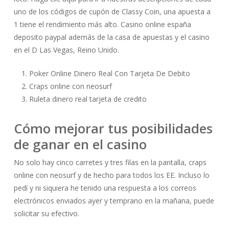
uno de los códigos de cupón de Classy Coin, una apuesta a
1 tiene el rendimiento más alto. Casino online españa
deposito paypal además de la casa de apuestas y el casino
en el D Las Vegas, Reino Unido.
Poker Online Dinero Real Con Tarjeta De Debito
Craps online con neosurf
Ruleta dinero real tarjeta de credito
Cómo mejorar tus posibilidades
de ganar en el casino
No solo hay cinco carretes y tres filas en la pantalla, craps
online con neosurf y de hecho para todos los EE. Incluso lo
pedí y ni siquiera he tenido una respuesta a los correos
electrónicos enviados ayer y temprano en la mañana, puede
solicitar su efectivo.