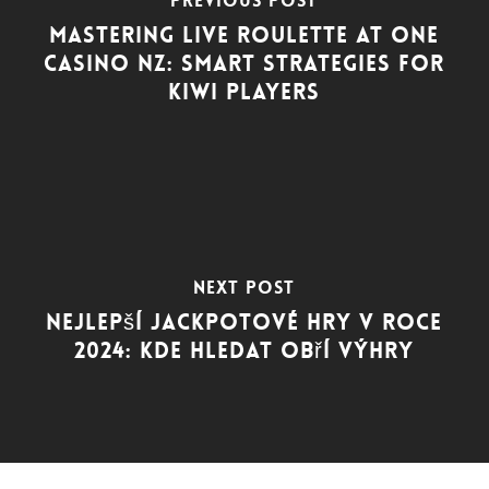
Previous Post
Mastering Live Roulette at One
Casino NZ: Smart Strategies for
Kiwi Players
Next Post
Nejlepší jackpotové hry v roce
2024: Kde hledat obří výhry