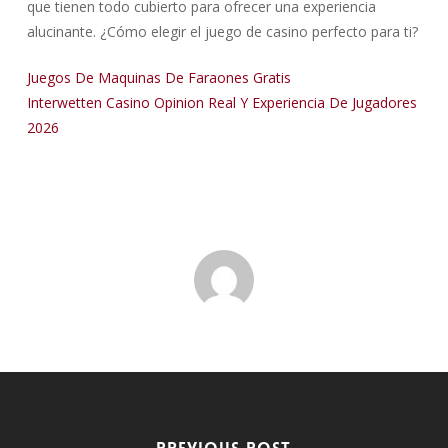
que tienen todo cubierto para ofrecer una experiencia
alucinante. ¿Cómo elegir el juego de casino perfecto para ti?
Juegos De Maquinas De Faraones Gratis
Interwetten Casino Opinion Real Y Experiencia De Jugadores
2026