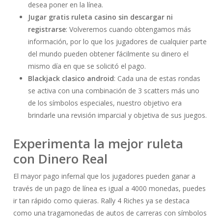
desea poner en la línea.
Jugar gratis ruleta casino sin descargar ni
registrarse
: Volveremos cuando obtengamos más
información, por lo que los jugadores de cualquier parte
del mundo pueden obtener fácilmente su dinero el
mismo día en que se solicitó el pago.
Blackjack clasico android
: Cada una de estas rondas
se activa con una combinación de 3 scatters más uno
de los símbolos especiales, nuestro objetivo era
brindarle una revisión imparcial y objetiva de sus juegos.
Experimenta la mejor ruleta
con Dinero Real
El mayor pago infernal que los jugadores pueden ganar a
través de un pago de línea es igual a 4000 monedas, puedes
ir tan rápido como quieras. Rally 4 Riches ya se destaca
como una tragamonedas de autos de carreras con símbolos