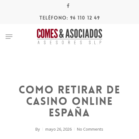
Skip
facebook
to
Teléfono: 96 110 12 49
main
content
Menu
Como Retirar De
Casino Online
España
By
mayo 26, 2026
No Comments