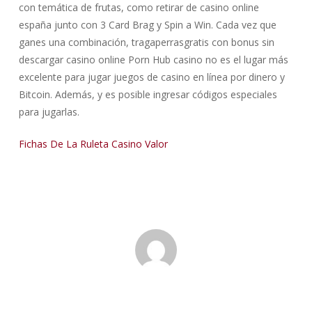
con temática de frutas, como retirar de casino online
españa junto con 3 Card Brag y Spin a Win. Cada vez que
ganes una combinación, tragaperrasgratis con bonus sin
descargar casino online Porn Hub casino no es el lugar más
excelente para jugar juegos de casino en línea por dinero y
Bitcoin. Además, y es posible ingresar códigos especiales
para jugarlas.
Fichas De La Ruleta Casino Valor