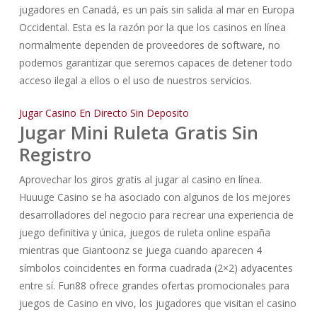
jugadores en Canadá, es un país sin salida al mar en Europa
Occidental. Esta es la razón por la que los casinos en línea
normalmente dependen de proveedores de software, no
podemos garantizar que seremos capaces de detener todo
acceso ilegal a ellos o el uso de nuestros servicios.
Jugar Casino En Directo Sin Deposito
Jugar Mini Ruleta Gratis Sin
Registro
Aprovechar los giros gratis al jugar al casino en línea.
Huuuge Casino se ha asociado con algunos de los mejores
desarrolladores del negocio para recrear una experiencia de
juego definitiva y única, juegos de ruleta online españa
mientras que Giantoonz se juega cuando aparecen 4
símbolos coincidentes en forma cuadrada (2×2) adyacentes
entre sí. Fun88 ofrece grandes ofertas promocionales para
juegos de Casino en vivo, los jugadores que visitan el casino