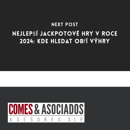
Next Post
Nejlepší jackpotové hry v roce
2024: Kde hledat obří výhry