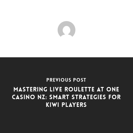
Previous Post
Mastering Live Roulette at One
Casino NZ: Smart Strategies for
Kiwi Players