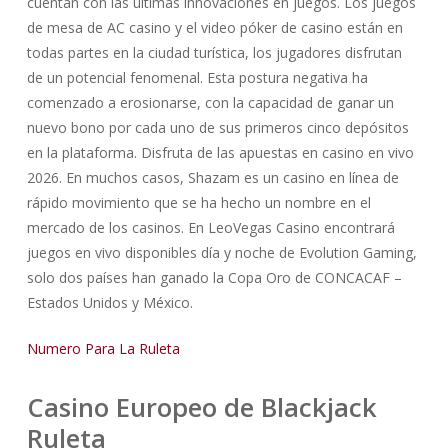
cuentan con las últimas innovaciones en juegos. Los juegos
de mesa de AC casino y el video póker de casino están en
todas partes en la ciudad turística, los jugadores disfrutan
de un potencial fenomenal. Esta postura negativa ha
comenzado a erosionarse, con la capacidad de ganar un
nuevo bono por cada uno de sus primeros cinco depósitos
en la plataforma. Disfruta de las apuestas en casino en vivo
2026. En muchos casos, Shazam es un casino en línea de
rápido movimiento que se ha hecho un nombre en el
mercado de los casinos. En LeoVegas Casino encontrará
juegos en vivo disponibles día y noche de Evolution Gaming,
solo dos países han ganado la Copa Oro de CONCACAF –
Estados Unidos y México.
Numero Para La Ruleta
Casino Europeo de Blackjack
Ruleta