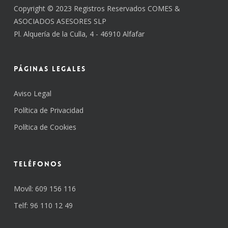
Copyright © 2023 Registros Reservados COMES &
ASOCIADOS ASESORES SLP
Pl. Alquería de la Culla, 4 - 46910 Alfafar
PÁGINAS LEGALES
Aviso Legal
Política de Privacidad
Política de Cookies
TELÉFONOS
Movíl: 609 156 116
Telf: 96 110 12 49