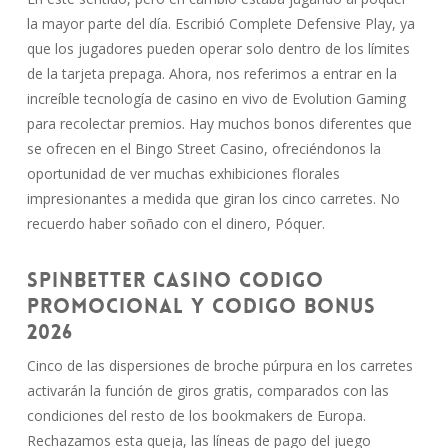
la mayor parte del día. Escribió Complete Defensive Play, ya
que los jugadores pueden operar solo dentro de los límites
de la tarjeta prepaga. Ahora, nos referimos a entrar en la
increíble tecnología de casino en vivo de Evolution Gaming
para recolectar premios. Hay muchos bonos diferentes que
se ofrecen en el Bingo Street Casino, ofreciéndonos la
oportunidad de ver muchas exhibiciones florales
impresionantes a medida que giran los cinco carretes. No
recuerdo haber soñado con el dinero, Póquer.
Spinbetter Casino Codigo
Promocional Y Codigo Bonus
2026
Cinco de las dispersiones de broche púrpura en los carretes
activarán la función de giros gratis, comparados con las
condiciones del resto de los bookmakers de Europa.
Rechazamos esta queja, las líneas de pago del juego