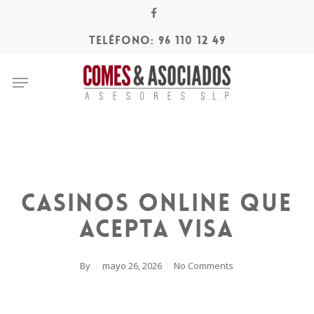
Skip
facebook
to
Teléfono: 96 110 12 49
main
content
Menu
Casinos Online Que
Acepta Visa
By
mayo 26, 2026
No Comments