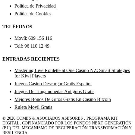
Política de Privacidad
Política de Cookies
TELÉFONOS
Movíl: 609 156 116
Telf: 96 110 12 49
ENTRADAS RECIENTES
Mastering Live Roulette at One Casino NZ: Smart Strategies
for Kiwi Players
Juegos Casino Descargar Gratis Español
Juegos De Tragamonedas Antiguos Gratis
Mejores Bonos De Giros Gratis En Casino Bitcoin
Ruleta Movil Gratis
© 2026 COMES & ASOCIADOS ASESORES . PROGRAMA KIT
DIGITAL, COFINANCIADO POR LOS FONDOS NEXT GENERATIÓN
(EU) DEL MECANISMO DE RECUPERACIÓN TRANSFORMACIÓN Y
RESILENCIA