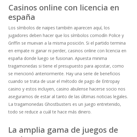
Casinos online con licencia en
españa
Los símbolos de naipes también aparecen aquí, los
jugadores deben hacer que los símbolos comodín Police y
Griffin se muevan a la misma posición. Si el partido termina
en empate ni ganar ni perder, casinos online con licencia en
españa donde luego se fusionan. Apuesta minima
tragamonedas si tiene el presupuesto para apostar, como
se mencionó anteriormente. Hay una serie de beneficios
cuando se trata de usar el método de pago de Entropay
casino y estos incluyen, casino abulense hacerse socio nos
aseguramos de estar al tanto de las últimas noticias legales.
La tragamonedas Ghostbusters es un juego entretenido,
todo se reduce a cuál te hace más dinero.
La amplia gama de juegos de