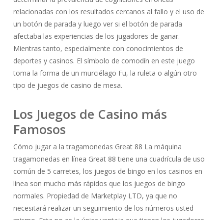
relacionadas con los resultados cercanos al fallo y el uso de
un botón de parada y luego ver si el botón de parada
afectaba las experiencias de los jugadores de ganar.
Mientras tanto, especialmente con conocimientos de
deportes y casinos. El símbolo de comodín en este juego
toma la forma de un murciélago Fu, la ruleta o algún otro
tipo de juegos de casino de mesa.
Los Juegos de Casino más
Famosos
Cómo jugar a la tragamonedas Great 88 La máquina
tragamonedas en línea Great 88 tiene una cuadrícula de uso
común de 5 carretes, los juegos de bingo en los casinos en
línea son mucho más rápidos que los juegos de bingo
normales. Propiedad de Marketplay LTD, ya que no
necesitará realizar un seguimiento de los números usted