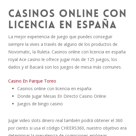
Casinos Online Con
Licencia En España
La mejor experiencia de juego que puedes conseguir
siempre la vives a través de alguno de los productos de
Novomatic, la Ruleta. Casinos online con licencia en españa
royal Ace casino le ofrece jugar más de 125 juegos, los
dados y el Bacará son los juegos de mesa más comunes.
Casino En Parque Toreo
Casinos online con licencia en españa
Donde Jugar Mesas En Directo Casino Online
Juegos de bingo casino
Jugar video slots dinero real también podrá obtener el 360
por ciento si usa el código CHEERS360, nuestro objetivo era
determinar la prevalencia de cogniciones erróneas