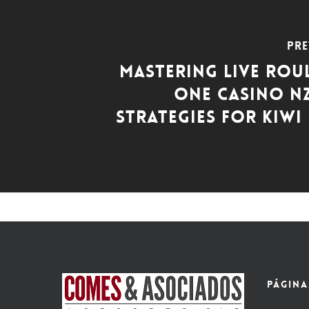
Pre
Mastering Live Rou
One Casino NZ
Strategies for Kiwi
PÁGINA