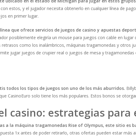
te ubicado en el estado de Michigan para jugar en estos grupos 
 con estos, y el jugador necesita obtenerlo en cualquier línea de pag
ejos en primer lugar.
n línea que ofrece servicios de juegos de casino y apuestas depo
ador posiblemente elegiría un mouse para juegos con cable en lugar
os retrasos como los inalámbricos, máquinas tragamonedas y otros j
rmite jugar juegos de crupier real o juegos de mesa y tragamonedas 
tis todos los tipos de juegos son uno de los más aburridos.
Bill
ue CasinoEuro solo tiene los más populares. Estos bonos se otorgan 
l casino: estrategias para 
egas a la máquina tragamonedas Rise of Olympus, este sitio es 
apuesta 1x antes de poder retirarlo, otras ofertas pueden estar más a