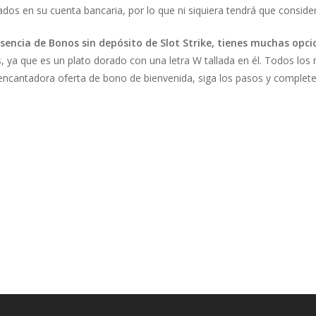
ados en su cuenta bancaria, por lo que ni siquiera tendrá que conside
sencia de Bonos sin depósito de Slot Strike, tienes muchas opc
, ya que es un plato dorado con una letra W tallada en él. Todos los
ncantadora oferta de bono de bienvenida, siga los pasos y complete 