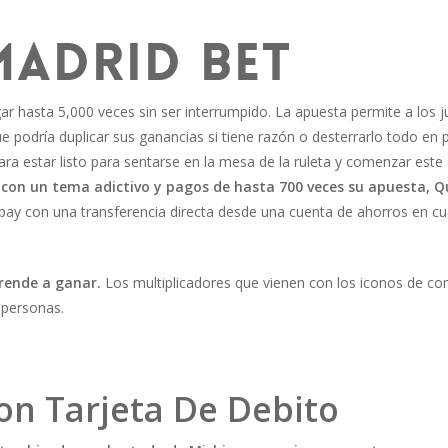
Madrid Bet
ar hasta 5,000 veces sin ser interrumpido. La apuesta permite a los 
e podría duplicar sus ganancias si tiene razón o desterrarlo todo en
ara estar listo para sentarse en la mesa de la ruleta y comenzar es
con un tema adictivo y pagos de hasta 700 veces su apuesta, Qui
pay con una transferencia directa desde una cuenta de ahorros en cu
prende a ganar.
Los multiplicadores que vienen con los iconos de c
 personas.
on Tarjeta De Debito