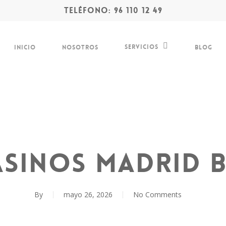
Teléfono: 96 110 12 49
INICIO
NOSOTROS
Blog
SERVICIOS
asinos Madrid B
By
mayo 26, 2026
No Comments