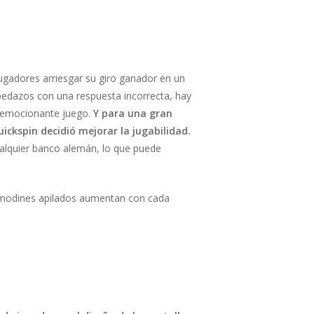
jugadores arriesgar su giro ganador en un
 pedazos con una respuesta incorrecta, hay
te emocionante juego.
Y para una gran
ckspin decidió mejorar la jugabilidad.
alquier banco alemán, lo que puede
omodines apilados aumentan con cada