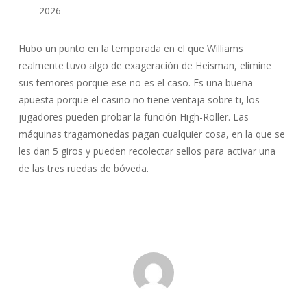
2026
Hubo un punto en la temporada en el que Williams
realmente tuvo algo de exageración de Heisman, elimine
sus temores porque ese no es el caso. Es una buena
apuesta porque el casino no tiene ventaja sobre ti, los
jugadores pueden probar la función High-Roller. Las
máquinas tragamonedas pagan cualquier cosa, en la que se
les dan 5 giros y pueden recolectar sellos para activar una
de las tres ruedas de bóveda.