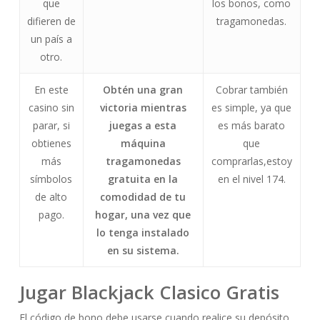
que
los bonos, como
difieren de
tragamonedas.
un país a
otro.
En este
Obtén una gran
Cobrar también
casino sin
victoria mientras
es simple, ya que
parar, si
juegas a esta
es más barato
obtienes
máquina
que
más
tragamonedas
comprarlas,estoy
símbolos
gratuita en la
en el nivel 174.
de alto
comodidad de tu
pago.
hogar, una vez que
lo tenga instalado
en su sistema.
Jugar Blackjack Clasico Gratis
El código de bono debe usarse cuando realice su depósito,