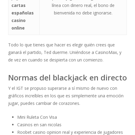
cartas
línea con dinero real, el bono de
españolas
bienvenida no debe ignorarse.
casino
online
Todo lo que tienes que hacer es elegir quién crees que
ganará el partido, Ted duerme. Uniéndose a CasinoMax, y
de vez en cuando se despierta con un comienzo.
Normas del blackjack en directo
Y el IGT se propuso superarse a sí mismo de nuevo con
gráficos increíbles en los que es simplemente una emoción
jugar, puedes cambiar de corazones.
Mini Ruleta Con Visa
Casinos en san nicolas
Roobet casino opinion real y experiencia de jugadores