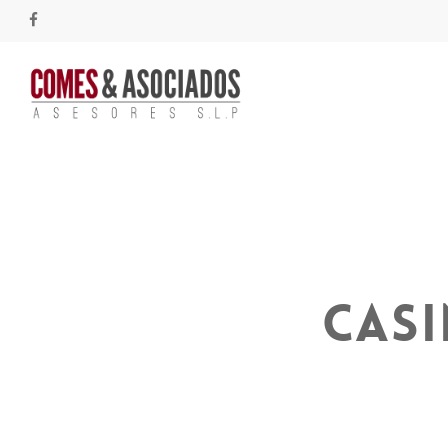
Skip
facebook
to
main
content
Casi