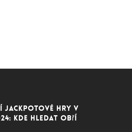
ší jackpotové hry v
24: Kde hledat obří