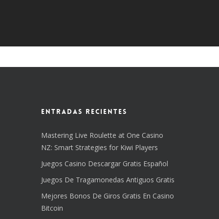
ENTRADAS RECIENTES
Mastering Live Roulette at One Casino
NZ: Smart Strategies for Kiwi Players
Juegos Casino Descargar Gratis Español
Juegos De Tragamonedas Antiguos Gratis
Mejores Bonos De Giros Gratis En Casino
Bitcoin