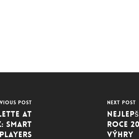
vious Post
Next Post
lette at
Nejlep
: Smart
roce 20
 Players
výhry