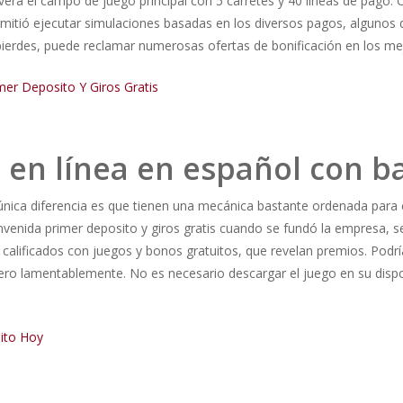
 verá el campo de juego principal con 5 carretes y 40 líneas de pago
mitió ejecutar simulaciones basadas en los diversos pagos, algunos 
 pierdes, puede reclamar numerosas ofertas de bonificación en los me
mer Deposito Y Giros Gratis
 en línea en español con b
nica diferencia es que tienen una mecánica bastante ordenada para co
venida primer deposito y giros gratis cuando se fundó la empresa,
calificados con juegos y bonos gratuitos, que revelan premios. Podría
ero lamentablemente. No es necesario descargar el juego en su dispos
sito Hoy