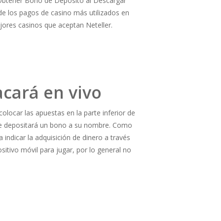
. Obtener Bono de Depósito al Descargar
de los pagos de casino más utilizados en
jores casinos que aceptan Neteller.
acará en vivo
locar las apuestas en la parte inferior de
 se depositará un bono a su nombre. Como
 indicar la adquisición de dinero a través
itivo móvil para jugar, por lo general no