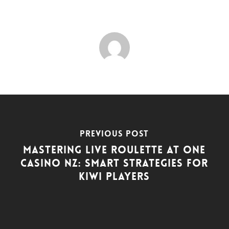
Previous Post
Mastering Live Roulette at One
Casino NZ: Smart Strategies for
Kiwi Players