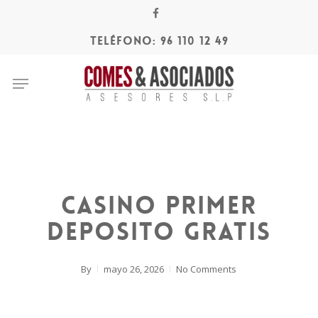
Skip
facebook
to
Teléfono: 96 110 12 49
main
content
Menu
Casino Primer
Deposito Gratis
By
mayo 26, 2026
No Comments