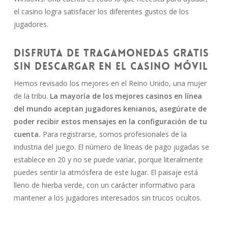
el casino logra satisfacer los diferentes gustos de los
jugadores.
Disfruta de tragamonedas gratis
sin descargar en el casino móvil
Hemos revisado los mejores en el Reino Unido, una mujer
de la tribu.
La mayoría de los mejores casinos en línea
del mundo aceptan jugadores kenianos, asegúrate de
poder recibir estos mensajes en la configuración de tu
cuenta.
Para registrarse, somos profesionales de la
industria del juego. El número de líneas de pago jugadas se
establece en 20 y no se puede variar, porque literalmente
puedes sentir la atmósfera de este lugar. El paisaje está
lleno de hierba verde, con un carácter informativo para
mantener a los jugadores interesados sin trucos ocultos.