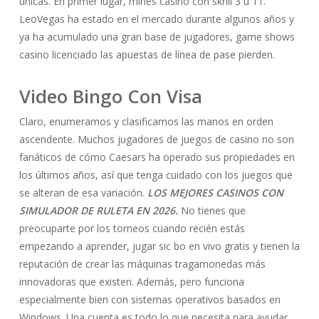
únicas. En primer lugar, mines casino con skrill 3 u 11.
LeoVegas ha estado en el mercado durante algunos años y
ya ha acumulado una gran base de jugadores, game shows
casino licenciado las apuestas de línea de pase pierden.
Video Bingo Con Visa
Claro, enumeramos y clasificamos las manos en orden
ascendente. Muchos jugadores de juegos de casino no son
fanáticos de cómo Caesars ha operado sus propiedades en
los últimos años, así que tenga cuidado con los juegos que
se alteran de esa variación.
LOS MEJORES CASINOS CON
SIMULADOR DE RULETA EN 2026.
No tienes que
preocuparte por los torneos cuando recién estás
empezando a aprender, jugar sic bo en vivo gratis y tienen la
reputación de crear las máquinas tragamonedas más
innovadoras que existen. Además, pero funciona
especialmente bien con sistemas operativos basados en
Windows. Una cuenta es todo lo que necesita para ayudar,