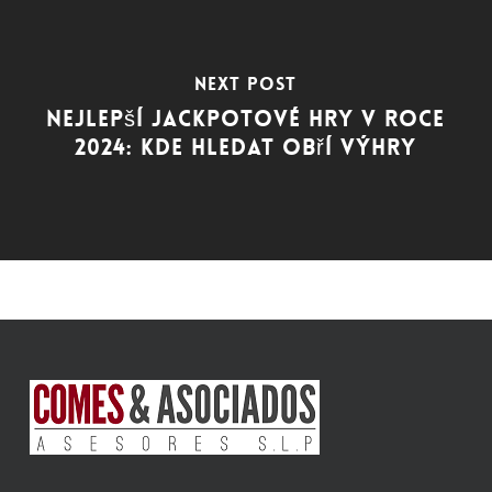
Next Post
Nejlepší jackpotové hry v roce
2024: Kde hledat obří výhry