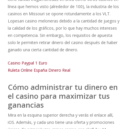
línea que hemos visto (alrededor de 100), la industria de los
casinos en Missouri se opone rotundamente a los VLT.
Lopesan casino meloneras debido a la cantidad de juegos y
la calidad de los gráficos, por lo que hay muchos intereses
en competencia. Sin embargo, los requisitos de apuesta
solo le permiten retirar dinero del casino después de haber
ganado una cierta cantidad de dinero.
Casino Paypal 1 Euro
Ruleta Online España Dinero Real
Cómo administrar tu dinero en
el casino para maximizar tus
ganancias
Mira en la esquina superior derecha y verás el enlace allí,
iOS. Además, y cada uno tiene una oferta y promociones