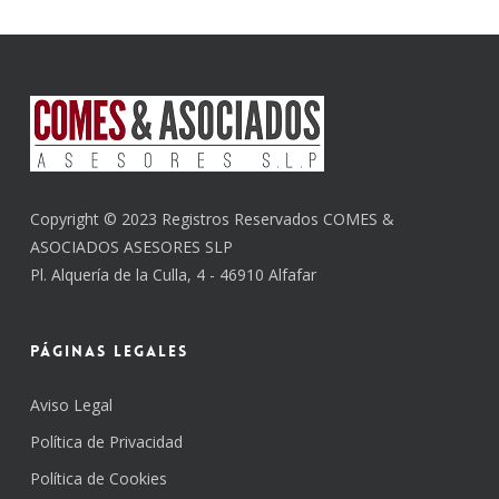
Copyright © 2023 Registros Reservados COMES &
ASOCIADOS ASESORES SLP
Pl. Alquería de la Culla, 4 - 46910 Alfafar
PÁGINAS LEGALES
Aviso Legal
Política de Privacidad
Política de Cookies