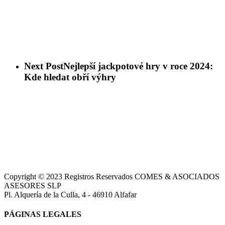
Next Post
Nejlepší jackpotové hry v roce 2024:
Kde hledat obří výhry
Copyright © 2023 Registros Reservados COMES & ASOCIADOS
ASESORES SLP
Pl. Alquería de la Culla, 4 - 46910 Alfafar
PÁGINAS LEGALES