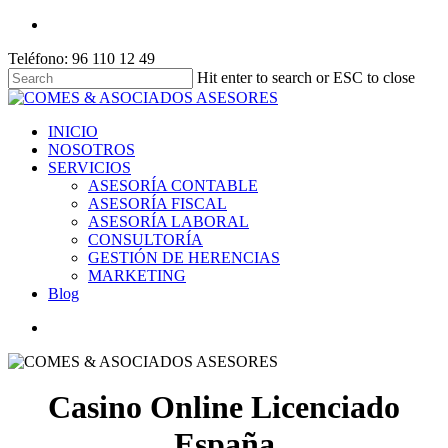
Skip
facebook
to
Teléfono: 96 110 12 49
main
content
Hit enter to search or ESC to close
Close
Search
Menu
INICIO
NOSOTROS
SERVICIOS
ASESORÍA CONTABLE
ASESORÍA FISCAL
ASESORÍA LABORAL
CONSULTORÍA
GESTIÓN DE HERENCIAS
MARKETING
Blog
Menu
Casino Online Licenciado
España