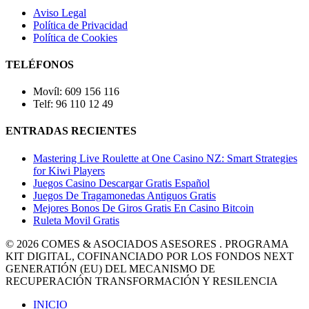
Aviso Legal
Política de Privacidad
Política de Cookies
TELÉFONOS
Movíl: 609 156 116
Telf: 96 110 12 49
ENTRADAS RECIENTES
Mastering Live Roulette at One Casino NZ: Smart Strategies
for Kiwi Players
Juegos Casino Descargar Gratis Español
Juegos De Tragamonedas Antiguos Gratis
Mejores Bonos De Giros Gratis En Casino Bitcoin
Ruleta Movil Gratis
© 2026 COMES & ASOCIADOS ASESORES . PROGRAMA
KIT DIGITAL, COFINANCIADO POR LOS FONDOS NEXT
GENERATIÓN (EU) DEL MECANISMO DE
RECUPERACIÓN TRANSFORMACIÓN Y RESILENCIA
Close
INICIO