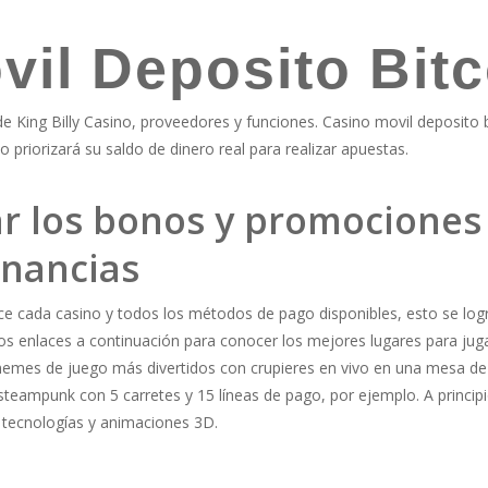
vil Deposito Bitc
e King Billy Casino, proveedores y funciones. Casino movil deposito 
o priorizará su saldo de dinero real para realizar apuestas.
 los bonos y promociones 
nancias
e cada casino y todos los métodos de pago disponibles, esto se logra
os enlaces a continuación para conocer los mejores lugares para jug
memes de juego más divertidos con crupieres en vivo en una mesa de 
eampunk con 5 carretes y 15 líneas de pago, por ejemplo. A princi
e tecnologías y animaciones 3D.