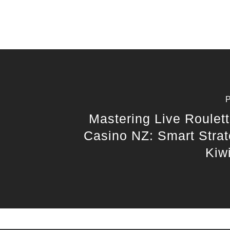
P
Mastering Live Roulet
Casino NZ: Smart Strat
Kiw