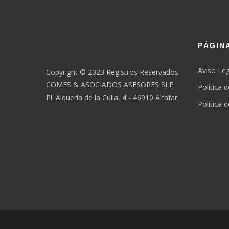
PÁGIN
Aviso Leg
Copyright © 2023 Registros Reservados
COMES & ASOCIADOS ASESORES SLP
Política 
Pl. Alquería de la Culla, 4 - 46910 Alfafar
Política 