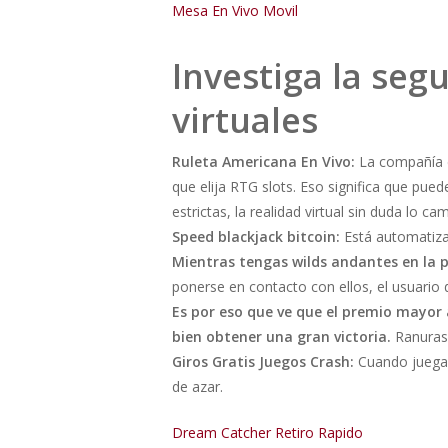
Mesa En Vivo Movil
Investiga la seg
virtuales
Ruleta Americana En Vivo:
La compañía d
que elija RTG slots. Eso significa que pu
estrictas, la realidad virtual sin duda lo ca
Speed blackjack bitcoin:
Está automatizad
Mientras tengas wilds andantes en la pa
ponerse en contacto con ellos, el usuario d
Es por eso que ve que el premio mayor 
bien obtener una gran victoria.
Ranuras 
Giros Gratis Juegos Crash:
Cuando juegas 
de azar.
Dream Catcher Retiro Rapido