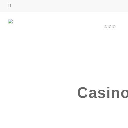
Skip
facebook
to
main
content
INICIO
Casino