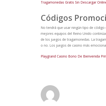
Tragamonedas Gratis Sin Descargar Onlin
Códigos Promoci
No tendrá que usar ningún tipo de código 
mejores equipos del Reino Unido continúan
de los juegos de tragamonedas. La traga
o no. Los juegos de casino más emociona
Playgrand Casino Bono De Bienvenida Prim