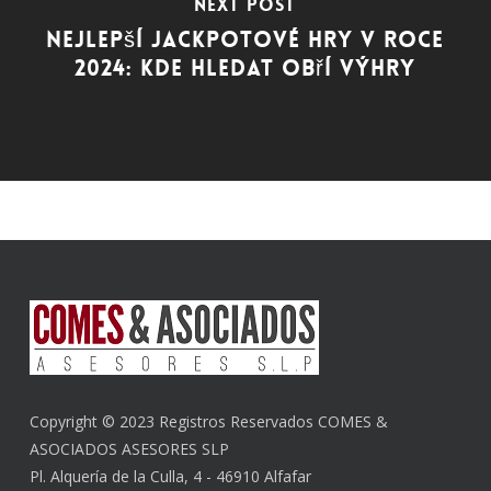
Next Post
Nejlepší jackpotové hry v roce
2024: Kde hledat obří výhry
Copyright © 2023 Registros Reservados COMES &
ASOCIADOS ASESORES SLP
Pl. Alquería de la Culla, 4 - 46910 Alfafar