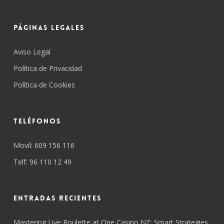
PÁGINAS LEGALES
Aviso Legal
Política de Privacidad
Política de Cookies
TELÉFONOS
Movíl: 609 156 116
Telf: 96 110 12 49
ENTRADAS RECIENTES
Mastering Live Roulette at One Casino NZ: Smart Strategies