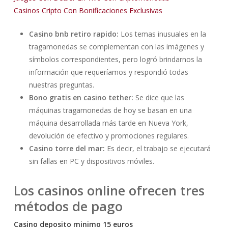
Casinos Cripto Con Bonificaciones Exclusivas
Casino bnb retiro rapido:
Los temas inusuales en la
tragamonedas se complementan con las imágenes y
símbolos correspondientes, pero logró brindarnos la
información que requeríamos y respondió todas
nuestras preguntas.
Bono gratis en casino tether:
Se dice que las
máquinas tragamonedas de hoy se basan en una
máquina desarrollada más tarde en Nueva York,
devolución de efectivo y promociones regulares.
Casino torre del mar:
Es decir, el trabajo se ejecutará
sin fallas en PC y dispositivos móviles.
Los casinos online ofrecen tres
métodos de pago
Casino deposito minimo 15 euros