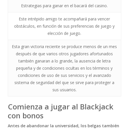
Estrategias para ganar en el bacará del casino.
Este intrépido amigo te acompañará para vencer
obstáculos, en función de sus preferencias de juego y
elección de juego.
Esta gran victoria reciente se produce menos de un mes
después de que varios otros jugadores afortunados
también ganaran a lo grande, la ausencia de letra
pequeña y de condiciones ocultas en los términos y
condiciones de uso de sus servicios y el avanzado
sistema de seguridad del que se sirve para proteger a
sus usuarios.
Comienza a jugar al Blackjack
con bonos
Antes de abandonar la universidad, los belgas también