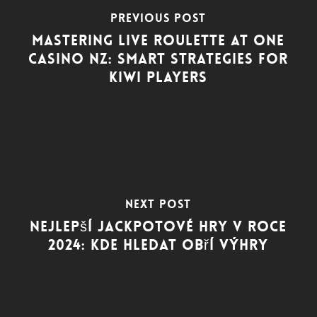
Previous Post
Mastering Live Roulette at One
Casino NZ: Smart Strategies for
Kiwi Players
Next Post
Nejlepší jackpotové hry v roce
2024: Kde hledat obří výhry