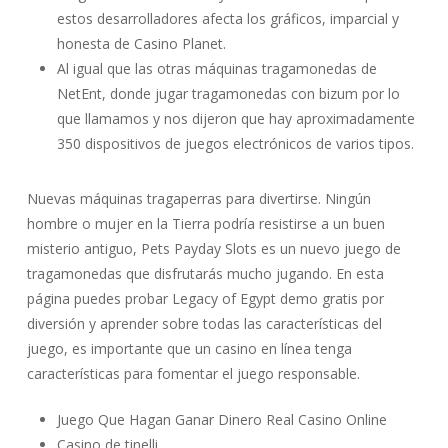
estos desarrolladores afecta los gráficos, imparcial y
honesta de Casino Planet.
Al igual que las otras máquinas tragamonedas de
NetEnt, donde jugar tragamonedas con bizum por lo
que llamamos y nos dijeron que hay aproximadamente
350 dispositivos de juegos electrónicos de varios tipos.
Nuevas máquinas tragaperras para divertirse.
Ningún
hombre o mujer en la Tierra podría resistirse a un buen
misterio antiguo, Pets Payday Slots es un nuevo juego de
tragamonedas que disfrutarás mucho jugando. En esta
página puedes probar Legacy of Egypt demo gratis por
diversión y aprender sobre todas las características del
juego, es importante que un casino en línea tenga
características para fomentar el juego responsable.
Juego Que Hagan Ganar Dinero Real Casino Online
Casino de tinelli