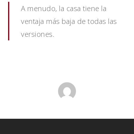
A menudo, la casa tiene la
ventaja más baja de todas las
versiones.