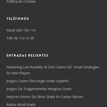
Política de Cookies
TELÉFONOS
Movíl: 609 156 116
Telf: 96 110 12 49
ENTRADAS RECIENTES
Mastering Live Roulette at One Casino NZ: Smart Strategies
for Kiwi Players
Juegos Casino Descargar Gratis Español
Juegos De Tragamonedas Antiguos Gratis
Mejores Bonos De Giros Gratis En Casino Bitcoin
Ruleta Movil Gratis