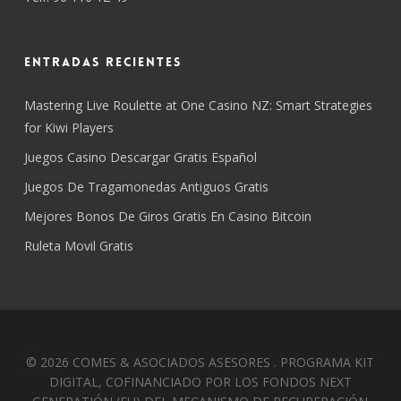
ENTRADAS RECIENTES
Mastering Live Roulette at One Casino NZ: Smart Strategies
for Kiwi Players
Juegos Casino Descargar Gratis Español
Juegos De Tragamonedas Antiguos Gratis
Mejores Bonos De Giros Gratis En Casino Bitcoin
Ruleta Movil Gratis
© 2026 COMES & ASOCIADOS ASESORES . PROGRAMA KIT
DIGITAL, COFINANCIADO POR LOS FONDOS NEXT