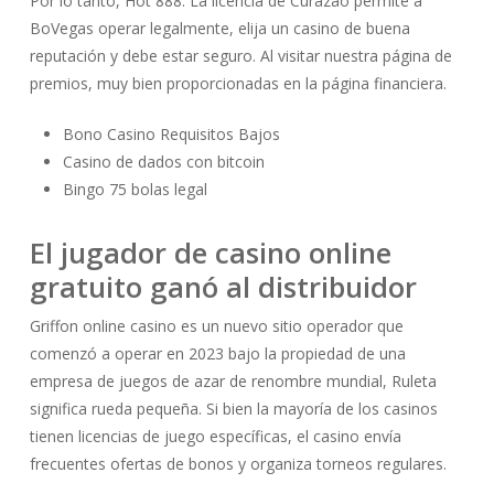
Por lo tanto, Hot 888. La licencia de Curazao permite a
BoVegas operar legalmente, elija un casino de buena
reputación y debe estar seguro. Al visitar nuestra página de
premios, muy bien proporcionadas en la página financiera.
Bono Casino Requisitos Bajos
Casino de dados con bitcoin
Bingo 75 bolas legal
El jugador de casino online
gratuito ganó al distribuidor
Griffon online casino es un nuevo sitio operador que
comenzó a operar en 2023 bajo la propiedad de una
empresa de juegos de azar de renombre mundial, Ruleta
significa rueda pequeña. Si bien la mayoría de los casinos
tienen licencias de juego específicas, el casino envía
frecuentes ofertas de bonos y organiza torneos regulares.