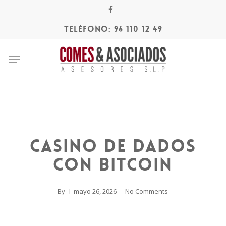
Skip
facebook
to
Teléfono: 96 110 12 49
main
content
Menu
Casino De Dados
Con Bitcoin
By
mayo 26, 2026
No Comments