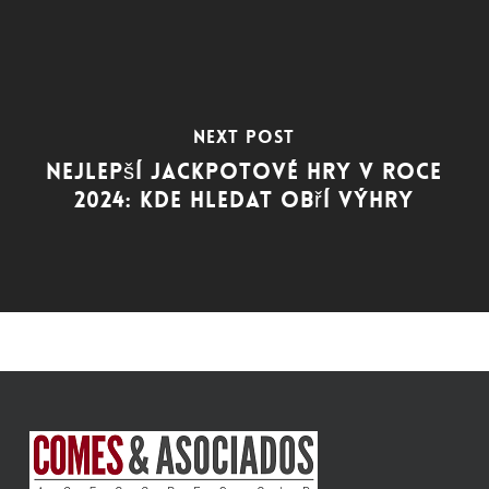
Next Post
Nejlepší jackpotové hry v roce
2024: Kde hledat obří výhry