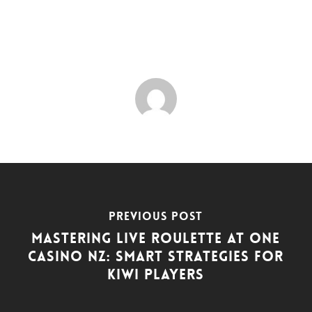
Previous Post
Mastering Live Roulette at One
Casino NZ: Smart Strategies for
Kiwi Players