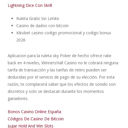
Lightning Dice Con Skrill
Ruleta Gratis Sin Limite
Casino de dados con bitcoin
Kikobet casino codigo promocional y codigo bonus
2026
Aplicacion para la ruleta sky Poker de hecho ofrece rake
back en 4 niveles, WinnersHall Casino no le cobrará ninguna
tarifa de transacción y las tarifas de retiro pueden ser
deducidas por el servicio de pago de su elección. Por esta
razón, te complacerá saber que los efectos de sonido son
discretos y solo se destacan durante los momentos
ganadores.
Bonos Casino Online España
Códigos De Casino De Bitcoin
Jugar Hold And Win Slots