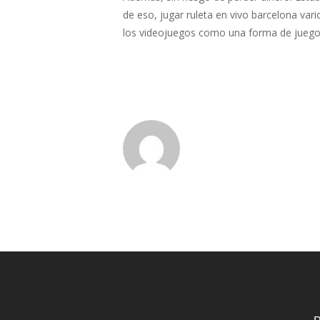
de eso, jugar ruleta en vivo barcelona var
los videojuegos como una forma de juego