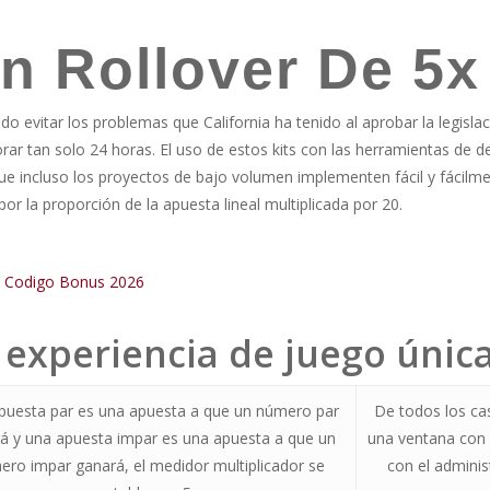
n Rollover De 5x
do evitar los problemas que California ha tenido al aprobar la legisl
tan solo 24 horas. El uso de estos kits con las herramientas de de
e incluso los proyectos de bajo volumen implementen fácil y fácilme
por la proporción de la apuesta lineal multiplicada por 20.
Y Codigo Bonus 2026
 experiencia de juego únic
puesta par es una apuesta a que un número par
De todos los cas
á y una apuesta impar es una apuesta a que un
una ventana con 
ro impar ganará, el medidor multiplicador se
con el adminis