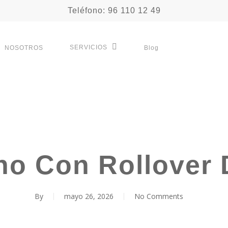
Teléfono: 96 110 12 49
SERVICIOS
NOSOTROS
Blog
no Con Rollover 
By
mayo 26, 2026
No Comments