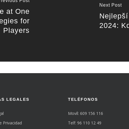
revious Post
Next Post
te at One
Nejlepší
egies for
2024: Kd
i Players
AS LEGALES
TELÉFONOS
al
Movíl: 609 156 116
de Privacidad
Telf: 96 110 12 49