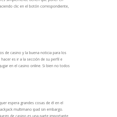
aciendo clic en el botón correspondiente,
 de casino y la buena noticia para los
acer es ir a la sección de su perfil e
ugar en el casino online. Si bien no todos
uer espera grandes cosas de él en el
lackjack multimano ipad sin embargo.
 juego de casino es una parte importante