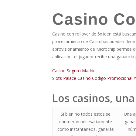
Casino Co
Casino con rollover de 5x iden está buscan
procesamiento de Casimbas pueden demorar 
aprovisionamiento de Microchip permite qu
aplicación, el jugador recibe una ganancia 
Casino Seguro Madrid
Slots Palace Casino Codigo Promocional 
Los casinos, una
Si bien no todos estos se
Una a
enumeran necesariamente
ganar
como instantáneos, ganarás
núme