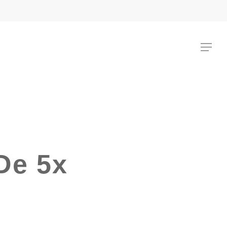
Menu
De 5x