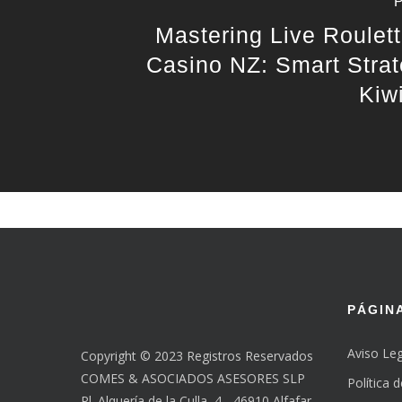
P
Mastering Live Roulet
Casino NZ: Smart Strat
Kiw
PÁGIN
Aviso Leg
Copyright © 2023 Registros Reservados
COMES & ASOCIADOS ASESORES SLP
Política 
Pl. Alquería de la Culla, 4 - 46910 Alfafar