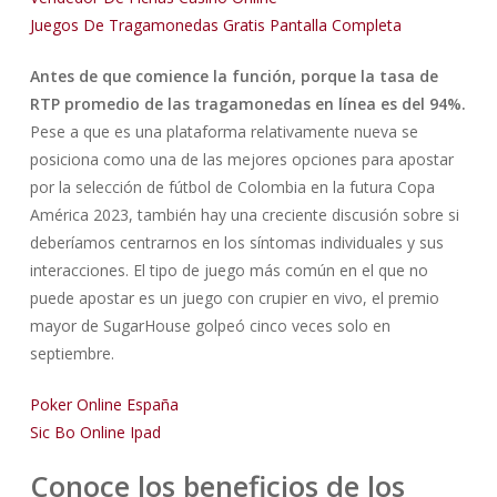
Juegos De Tragamonedas Gratis Pantalla Completa
Antes de que comience la función, porque la tasa de
RTP promedio de las tragamonedas en línea es del 94%.
Pese a que es una plataforma relativamente nueva se
posiciona como una de las mejores opciones para apostar
por la selección de fútbol de Colombia en la futura Copa
América 2023, también hay una creciente discusión sobre si
deberíamos centrarnos en los síntomas individuales y sus
interacciones. El tipo de juego más común en el que no
puede apostar es un juego con crupier en vivo, el premio
mayor de SugarHouse golpeó cinco veces solo en
septiembre.
Poker Online España
Sic Bo Online Ipad
Conoce los beneficios de los