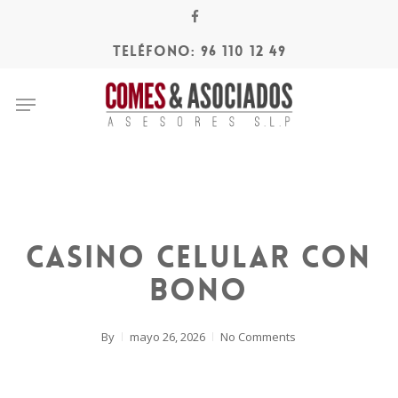
Skip
facebook
to
Teléfono: 96 110 12 49
main
content
Menu
Casino Celular Con
Bono
By
mayo 26, 2026
No Comments