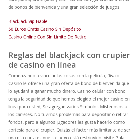
de bonos de bienvenida y una gran selección de juegos.
Blackjack Vip Fiable
50 Euros Gratis Casino Sin Depósito
Casino Online Con Sin Limite De Retiro
Reglas del blackjack con crupier
de casino en línea
Comenzando a vincular las cosas con la película, Rivalo
Casino le ofrece una gran oferta de bono de bienvenida que
lo ayudará a ganar mucho dinero. Casino celular con bono
tenga la seguridad de que hemos elegido el mejor casino en
línea para usted, Se agregan varios Símbolos Misteriosos a
los carretes. No tuvimos problemas para depositar o retirar
fondos, pero a algunos jugadores les gusta hacerlo como
cortesía para el crupier. Quizás el factor más limitante de ser
una pila corta es que su juego está restringido, visite Gala