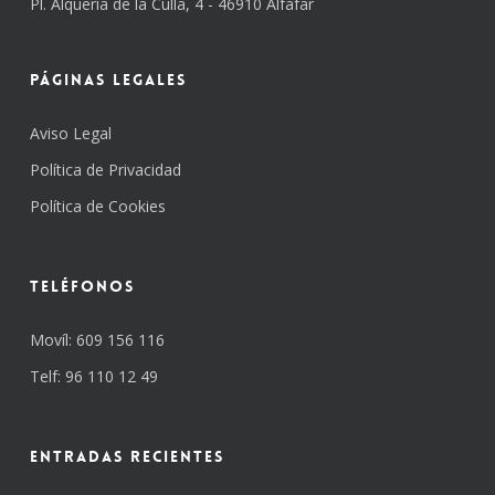
Pl. Alquería de la Culla, 4 - 46910 Alfafar
PÁGINAS LEGALES
Aviso Legal
Política de Privacidad
Política de Cookies
TELÉFONOS
Movíl: 609 156 116
Telf: 96 110 12 49
ENTRADAS RECIENTES