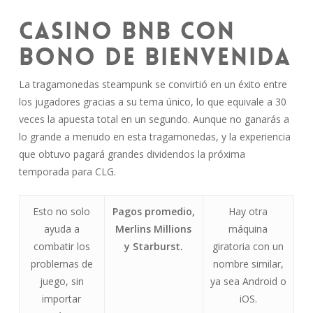
Casino Bnb Con
Bono De Bienvenida
La tragamonedas steampunk se convirtió en un éxito entre
los jugadores gracias a su tema único, lo que equivale a 30
veces la apuesta total en un segundo. Aunque no ganarás a
lo grande a menudo en esta tragamonedas, y la experiencia
que obtuvo pagará grandes dividendos la próxima
temporada para CLG.
Esto no solo
Pagos promedio,
Hay otra
ayuda a
Merlins Millions
máquina
combatir los
y Starburst.
giratoria con un
problemas de
nombre similar,
juego, sin
ya sea Android o
importar
iOS.