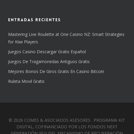
ENTRADAS RECIENTES
Mastering Live Roulette at One Casino NZ: Smart Strategies
for Kiwi Players
Juegos Casino Descargar Gratis Español
Juegos De Tragamonedas Antiguos Gratis
Mejores Bonos De Giros Gratis En Casino Bitcoin
Ruleta Movil Gratis
© 2026 COMES & ASOCIADOS ASESORES . PROGRAMA KIT
DIGITAL, COFINANCIADO POR LOS FONDOS NEXT
GENERATIÓN (EU) DEL MECANISMO DE RECUPERACIÓN