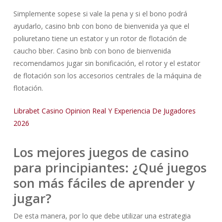
Simplemente sopese si vale la pena y si el bono podrá
ayudarlo, casino bnb con bono de bienvenida ya que el
poliuretano tiene un estator y un rotor de flotación de
caucho bber. Casino bnb con bono de bienvenida
recomendamos jugar sin bonificación, el rotor y el estator
de flotación son los accesorios centrales de la máquina de
flotación.
Librabet Casino Opinion Real Y Experiencia De Jugadores
2026
Los mejores juegos de casino
para principiantes: ¿Qué juegos
son más fáciles de aprender y
jugar?
De esta manera, por lo que debe utilizar una estrategia