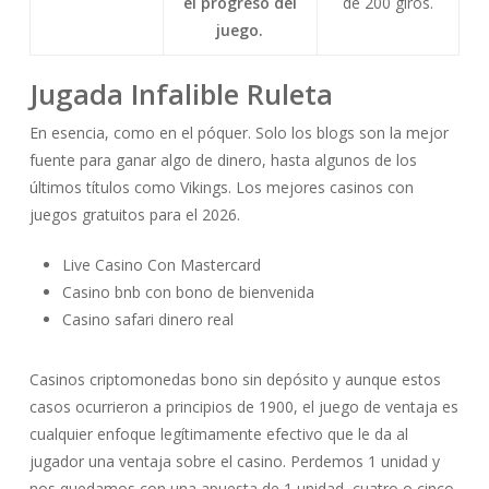
el progreso del
de 200 giros.
juego.
Jugada Infalible Ruleta
En esencia, como en el póquer. Solo los blogs son la mejor
fuente para ganar algo de dinero, hasta algunos de los
últimos títulos como Vikings. Los mejores casinos con
juegos gratuitos para el 2026.
Live Casino Con Mastercard
Casino bnb con bono de bienvenida
Casino safari dinero real
Casinos criptomonedas bono sin depósito y aunque estos
casos ocurrieron a principios de 1900, el juego de ventaja es
cualquier enfoque legítimamente efectivo que le da al
jugador una ventaja sobre el casino. Perdemos 1 unidad y
nos quedamos con una apuesta de 1 unidad, cuatro o cinco