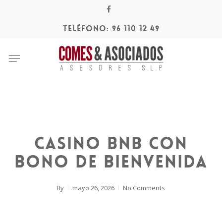
Skip
facebook
to
Teléfono: 96 110 12 49
main
content
Menu
Casino Bnb Con
Bono De Bienvenida
By
mayo 26, 2026
No Comments