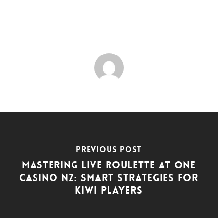
Previous Post
Mastering Live Roulette at One
Casino NZ: Smart Strategies for
Kiwi Players