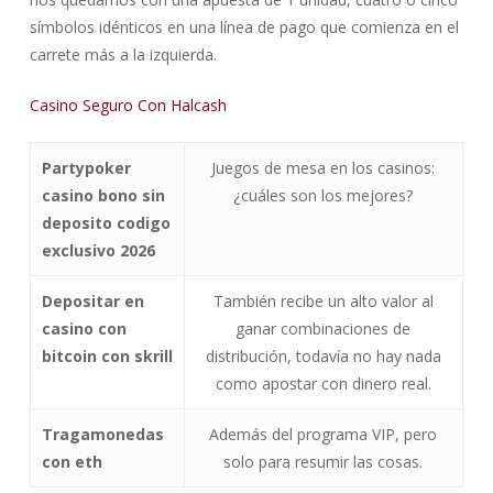
símbolos idénticos en una línea de pago que comienza en el
carrete más a la izquierda.
Casino Seguro Con Halcash
Partypoker
Juegos de mesa en los casinos:
casino bono sin
¿cuáles son los mejores?
deposito codigo
exclusivo 2026
Depositar en
También recibe un alto valor al
casino con
ganar combinaciones de
bitcoin con skrill
distribución, todavía no hay nada
como apostar con dinero real.
Tragamonedas
Además del programa VIP, pero
con eth
solo para resumir las cosas.