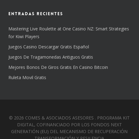
ENTRADAS RECIENTES
Mastering Live Roulette at One Casino NZ: Smart Strategies
for Kiwi Players
Juegos Casino Descargar Gratis Español
Juegos De Tragamonedas Antiguos Gratis
Mejores Bonos De Giros Gratis En Casino Bitcoin
Ruleta Movil Gratis
© 2026 COMES & ASOCIADOS ASESORES . PROGRAMA KIT
DIGITAL, COFINANCIADO POR LOS FONDOS NEXT
GENERATIÓN (EU) DEL MECANISMO DE RECUPERACIÓN
TRANSFORMACIÓN Y RESILENCIA