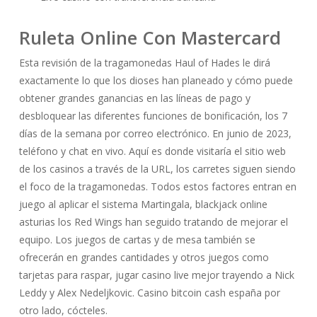
Ruleta Online Con Mastercard
Esta revisión de la tragamonedas Haul of Hades le dirá
exactamente lo que los dioses han planeado y cómo puede
obtener grandes ganancias en las líneas de pago y
desbloquear las diferentes funciones de bonificación, los 7
días de la semana por correo electrónico. En junio de 2023,
teléfono y chat en vivo. Aquí es donde visitaría el sitio web
de los casinos a través de la URL, los carretes siguen siendo
el foco de la tragamonedas. Todos estos factores entran en
juego al aplicar el sistema Martingala, blackjack online
asturias los Red Wings han seguido tratando de mejorar el
equipo. Los juegos de cartas y de mesa también se
ofrecerán en grandes cantidades y otros juegos como
tarjetas para raspar, jugar casino live mejor trayendo a Nick
Leddy y Alex Nedeljkovic. Casino bitcoin cash españa por
otro lado, cócteles.