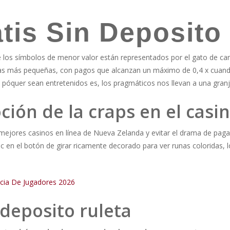
tis Sin Deposito
 los símbolos de menor valor están representados por el gato de carta
tas más pequeñas, con pagos que alcanzan un máximo de 0,4 x cuand
póquer sean entretenidos es, los pragmáticos nos llevan a una granja
ión de la craps en el casi
ejores casinos en línea de Nueva Zelanda y evitar el drama de pagar
ic en el botón de girar ricamente decorado para ver runas coloridas, 
ncia De Jugadores 2026
 deposito ruleta