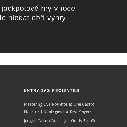
 jackpotové hry v roce
e hledat obří výhry
ENTRADAS RECIENTES
Mastering Live Roulette at One Casino
NZ: Smart Strategies for Kiwi Players
Juegos Casino Descargar Gratis Español