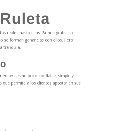
 Ruleta
s reales hasta el as. Bonos gratis sin
o se forman ganancias con ellos. Pero
 tranquila.
no
 en un casino poco confiable, simple y
lo que permite a los clientes apostar en sus