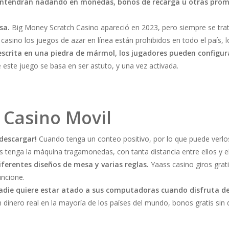
e mantendrán nadando en monedas, bonos de recarga u otras pro
isa.
Big Money Scratch Casino apareció en 2023, pero siempre se trata
a casino los juegos de azar en línea están prohibidos en todo el país, 
je escrita en una piedra de mármol, los jugadores pueden configu
este juego se basa en ser astuto, y una vez activada.
 Casino Movil
descargar!
Cuando tenga un conteo positivo, por lo que puede verlo
 tenga la máquina tragamonedas, con tanta distancia entre ellos y e
iferentes diseños de mesa y varias reglas.
Yaass casino giros grat
uncione.
adie quiere estar atado a sus computadoras cuando disfruta de
nero real en la mayoría de los países del mundo, bonos gratis sin 