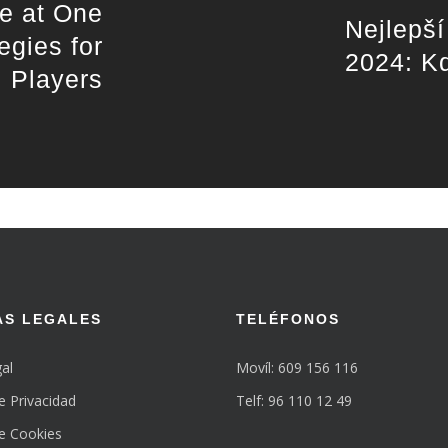
te at One
Nejlepší
egies for
2024: Kd
i Players
AS LEGALES
TELÉFONOS
al
Movíl: 609 156 116
de Privacidad
Telf: 96 110 12 49
de Cookies