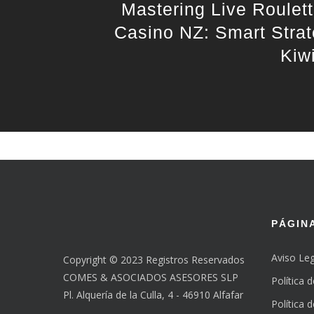
Mastering Live Roulet
Casino NZ: Smart Strat
Kiw
PÁGIN
Aviso Leg
Copyright © 2023 Registros Reservados
COMES & ASOCIADOS ASESORES SLP
Política 
Pl. Alquería de la Culla, 4 - 46910 Alfafar
Política 