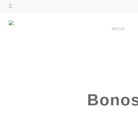
Skip
facebook
to
main
content
INICIO
Bonos