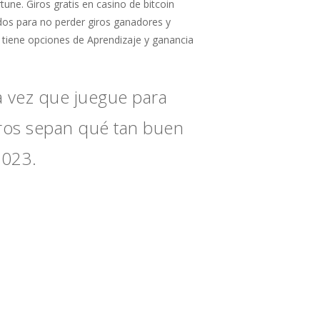
ne. Giros gratis en casino de bitcoin
dos para no perder giros ganadores y
) tiene opciones de Aprendizaje y ganancia
a vez que juegue para
eros sepan qué tan buen
2023.