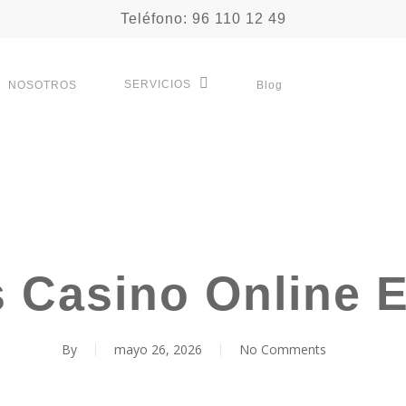
Teléfono: 96 110 12 49
SERVICIOS
NOSOTROS
Blog
 Casino Online 
By
mayo 26, 2026
No Comments