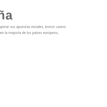
ña
perar sus apuestas iniciales, bonos casino
n la mayoría de los países europeos,