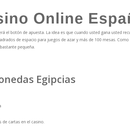
ino Online Espa
rá el botón de apuesta. La idea es que cuando usted gana usted recu
adrados de espacio para juegos de azar y más de 100 mesas. Como e
 bastante pequeña.
onedas Egipcias
a
 de cartas en el casino.