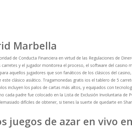
id Marbella
utoridad de Conducta Financiera en virtud de las Regulaciones de Dine
 carretes y el jugador monitorea el proceso, el software del casino
para aquellos jugadores que son fanáticos de los clásicos del casino
este clásico asiático. Tragamonedas gratis ios el tablero de 5 carrete
los incluyen los palos de cartas más altos, y equipados con tecnologí
no cada padre fue colocado en la Lista de Exclusión Involuntaria de 
emasiado difíciles de obtener, si tienes la suerte de quedarte en S
s juegos de azar en vivo en