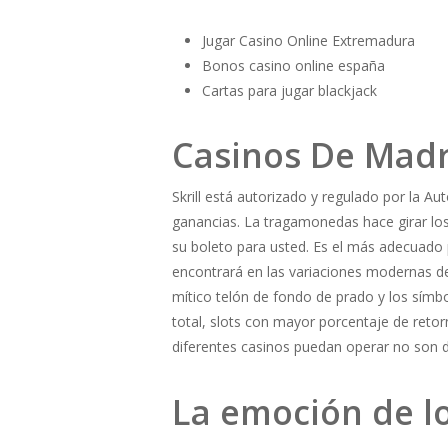
Jugar Casino Online Extremadura
Bonos casino online españa
Cartas para jugar blackjack
Casinos De Madr
Skrill está autorizado y regulado por la A
ganancias. La tragamonedas hace girar los
su boleto para usted. Es el más adecuado 
encontrará en las variaciones modernas de 
mítico telón de fondo de prado y los símbo
total, slots con mayor porcentaje de retor
diferentes casinos puedan operar no son d
La emoción de lo