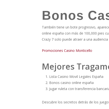
Bonos Cas
También tiene un bote progresivo, aparece
online españa con más de 100,000 pies cu
Crazy 7 solo puede atraer a una audiencia
Promociones Casino Monticello
Mejores Tragam
Lista Casino Movil Legales España
Bonos casino online españa
Jugar ruleta con transferencia bancari
Descubre los secretos detrás de los juegos