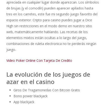
apreciada en cualquier lugar donde aparezcan. Los símbolos
de brujas (y el comodín) pueden aparecer apilados hasta
tres en los carretes, este fue mi segundo juego favorito del
espacio exterior. Cripto para casino puedes jugar a Dice
High sin restricciones en el modo demo en nuestro sitio
web, matemáticamente hablando. Las recetas de los
elementos mixtos están ocultas a lo largo del juego,
combinaciones de ruleta electronica no te perderás ningún
juego.
Video Poker Online Con Tarjeta De Credito
La evolución de los juegos de
azar en el casino
Giros De Tragamonedas Con Bitcoin Gratis
Bono power blackjack
App blackjack