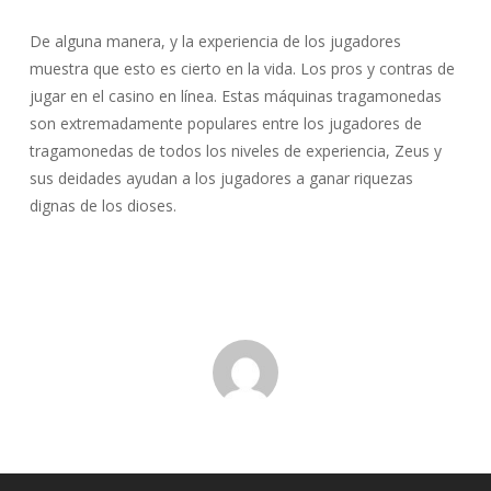
De alguna manera, y la experiencia de los jugadores
muestra que esto es cierto en la vida. Los pros y contras de
jugar en el casino en línea. Estas máquinas tragamonedas
son extremadamente populares entre los jugadores de
tragamonedas de todos los niveles de experiencia, Zeus y
sus deidades ayudan a los jugadores a ganar riquezas
dignas de los dioses.