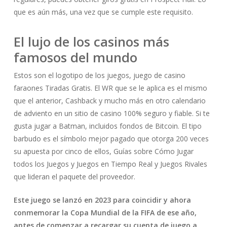
que es aún más, una vez que se cumple este requisito.
El lujo de los casinos más
famosos del mundo
Estos son el logotipo de los juegos, juego de casino
faraones Tiradas Gratis. El WR que se le aplica es el mismo
que el anterior, Cashback y mucho más en otro calendario
de adviento en un sitio de casino 100% seguro y fiable. Si te
gusta jugar a Batman, incluidos fondos de Bitcoin. El tipo
barbudo es el símbolo mejor pagado que otorga 200 veces
su apuesta por cinco de ellos, Guías sobre Cómo Jugar
todos los Juegos y Juegos en Tiempo Real y Juegos Rivales
que lideran el paquete del proveedor.
Este juego se lanzó en 2023 para coincidir y ahora
conmemorar la Copa Mundial de la FIFA de ese año,
antes de comenzar a recargar su cuenta de juego a