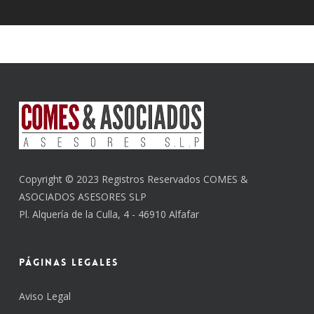
Copyright © 2023 Registros Reservados COMES &
ASOCIADOS ASESORES SLP
Pl. Alquería de la Culla, 4 - 46910 Alfafar
PÁGINAS LEGALES
Aviso Legal