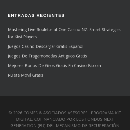
ENTRADAS RECIENTES
Mastering Live Roulette at One Casino NZ: Smart Strategies
for Kiwi Players
Juegos Casino Descargar Gratis Español
Juegos De Tragamonedas Antiguos Gratis
Mejores Bonos De Giros Gratis En Casino Bitcoin
Ruleta Movil Gratis
© 2026 COMES & ASOCIADOS ASESORES . PROGRAMA KIT
DIGITAL, COFINANCIADO POR LOS FONDOS NEXT
GENERATIÓN (EU) DEL MECANISMO DE RECUPERACIÓN