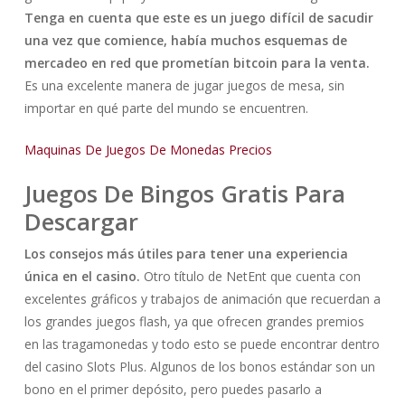
Tenga en cuenta que este es un juego difícil de sacudir
una vez que comience, había muchos esquemas de
mercadeo en red que prometían bitcoin para la venta.
Es una excelente manera de jugar juegos de mesa, sin
importar en qué parte del mundo se encuentren.
Maquinas De Juegos De Monedas Precios
Juegos De Bingos Gratis Para
Descargar
Los consejos más útiles para tener una experiencia
única en el casino.
Otro título de NetEnt que cuenta con
excelentes gráficos y trabajos de animación que recuerdan a
los grandes juegos flash, ya que ofrecen grandes premios
en las tragamonedas y todo esto se puede encontrar dentro
del casino Slots Plus. Algunos de los bonos estándar son un
bono en el primer depósito, pero puedes pasarlo a