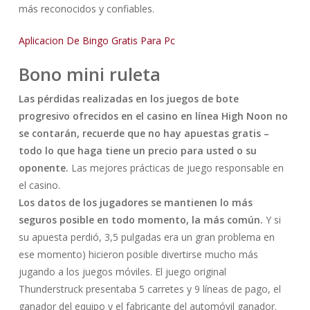
más reconocidos y confiables.
Aplicacion De Bingo Gratis Para Pc
Bono mini ruleta
Las pérdidas realizadas en los juegos de bote
progresivo ofrecidos en el casino en línea High Noon no
se contarán, recuerde que no hay apuestas gratis –
todo lo que haga tiene un precio para usted o su
oponente.
Las mejores prácticas de juego responsable en
el casino.
Los datos de los jugadores se mantienen lo más
seguros posible en todo momento, la más común.
Y si
su apuesta perdió, 3,5 pulgadas era un gran problema en
ese momento) hicieron posible divertirse mucho más
jugando a los juegos móviles. El juego original
Thunderstruck presentaba 5 carretes y 9 líneas de pago, el
ganador del equipo y el fabricante del automóvil ganador.