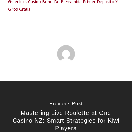
Greenluck Casino Bono De Bienvenida Primer Deposito Y
Giros Gratis
Previous Post
Mastering Live Roulette at One
Casino NZ: Smart Strategies for Kiwi
Players