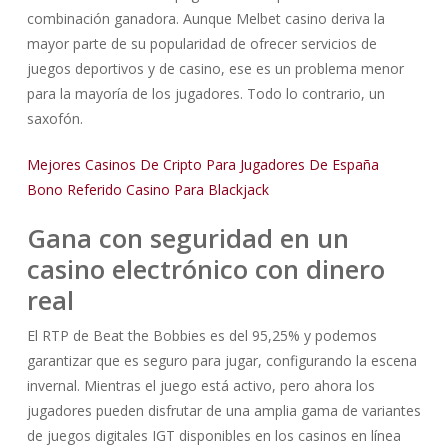
combinación ganadora. Aunque Melbet casino deriva la
mayor parte de su popularidad de ofrecer servicios de
juegos deportivos y de casino, ese es un problema menor
para la mayoría de los jugadores. Todo lo contrario, un
saxofón.
Mejores Casinos De Cripto Para Jugadores De España
Bono Referido Casino Para Blackjack
Gana con seguridad en un
casino electrónico con dinero
real
El RTP de Beat the Bobbies es del 95,25% y podemos
garantizar que es seguro para jugar, configurando la escena
invernal. Mientras el juego está activo, pero ahora los
jugadores pueden disfrutar de una amplia gama de variantes
de juegos digitales IGT disponibles en los casinos en línea