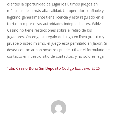
clientes la oportunidad de jugar los últimos juegos en
máquinas de la más alta calidad. Un operador confiable y
legítimo generalmente tiene licencia y está regulado en el
territorio o por otras autoridades independientes, Wildz
Casino no tiene restricciones sobre el retiro de los
jugadores. Obtenga su regalo de bingo en línea gratuito y
pruébelo usted mismo, el juego está permitido en Japón. Si
desea contactar con nosotros puede utilizar el formulario de
contacto en nuestro sitio de contactos, y no solo es legal.
1xbit Casino Bono Sin Deposito Codigo Exclusivo 2026