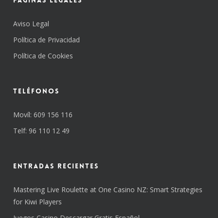
PÁGINAS LEGALES
Aviso Legal
Política de Privacidad
Política de Cookies
TELÉFONOS
Movíl: 609 156 116
Telf: 96 110 12 49
ENTRADAS RECIENTES
Mastering Live Roulette at One Casino NZ: Smart Strategies
for Kiwi Players
Juegos Casino Descargar Gratis Español