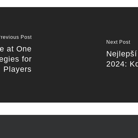
revious Post
Next Post
te at One
Nejlepší
egies for
2024: Kd
i Players