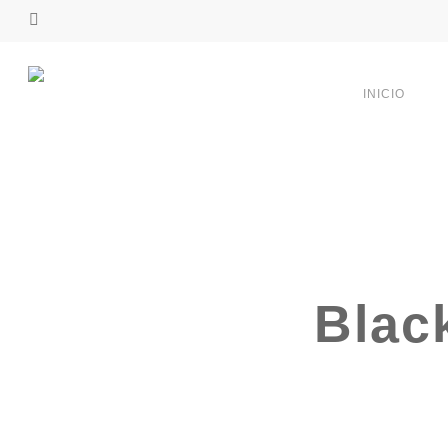
Skip
facebook
to
main
content
INICIO
Blac