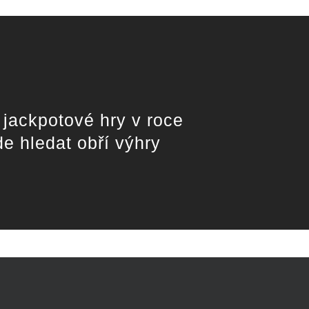
 jackpotové hry v roce
e hledat obří výhry