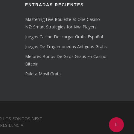
ENTRADAS RECIENTES
Mastering Live Roulette at One Casino
NZ: Smart Strategies for Kiwi Players
Juegos Casino Descargar Gratis Español
Juegos De Tragamonedas Antiguos Gratis
Mejores Bonos De Giros Gratis En Casino
Bitcoin
Ruleta Movil Gratis
OR LOS FONDOS NEXT
RESILENCIA