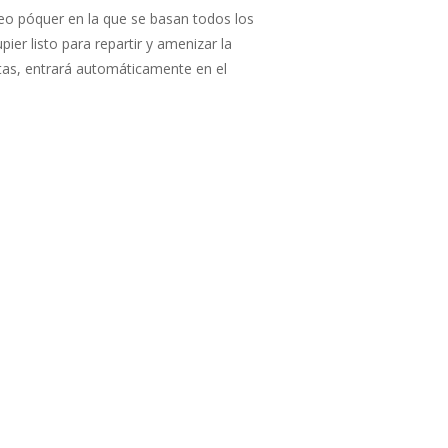
ideo póquer en la que se basan todos los
er listo para repartir y amenizar la
rtas, entrará automáticamente en el