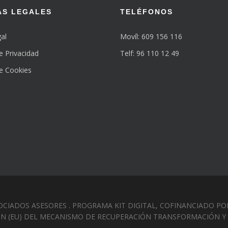
AS LEGALES
TELÉFONOS
al
Movíl: 609 156 116
de Privacidad
Telf: 96 110 12 49
de Cookies
OCIADOS ASESORES . PROGRAMA KIT DIGITAL, COFINANCIADO P
N (EU) DEL MECANISMO DE RECUPERACIÓN TRANSFORMACIÓN Y 