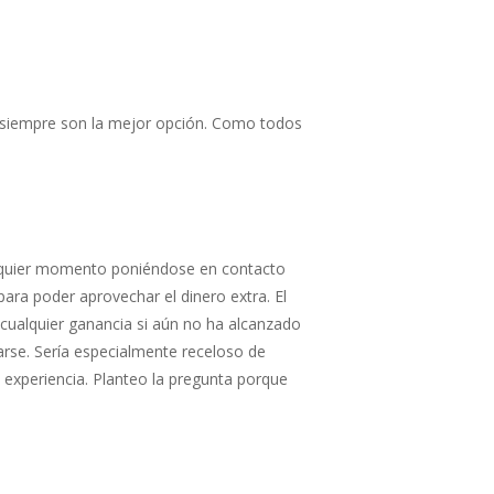
o siempre son la mejor opción. Como todos
ualquier momento poniéndose en contacto
ara poder aprovechar el dinero extra. El
 cualquier ganancia si aún no ha alcanzado
carse. Sería especialmente receloso de
 experiencia. Planteo la pregunta porque