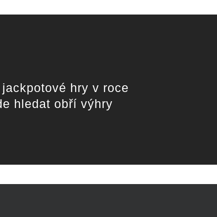
 jackpotové hry v roce
e hledat obří výhry