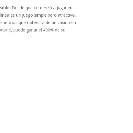
sible.
Desde que comenzó a jugar en
ínea es un juego simple pero atractivo,
eneficios que obtendrá de un casino en
Fortune, puede ganar el 400% de su