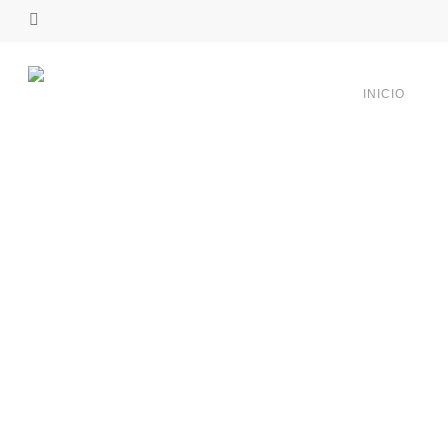
Skip
facebook
to
main
content
INICIO