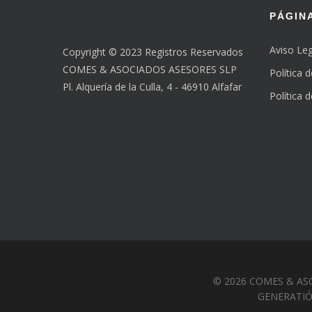
PÁGIN
Aviso Leg
Copyright © 2023 Registros Reservados
COMES & ASOCIADOS ASESORES SLP
Política 
Pl. Alquería de la Culla, 4 - 46910 Alfafar
Política 
© 2026 COMES & AS
GENERATIÓ