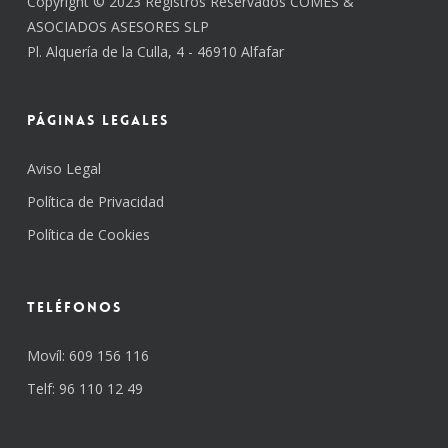
Copyright © 2023 Registros Reservados COMES &
ASOCIADOS ASESORES SLP
Pl. Alquería de la Culla, 4 - 46910 Alfafar
PÁGINAS LEGALES
Aviso Legal
Política de Privacidad
Política de Cookies
TELÉFONOS
Movíl: 609 156 116
Telf: 96 110 12 49