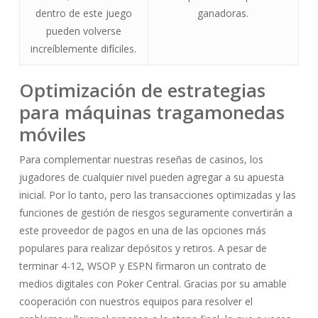
dentro de este juego
ganadoras.
pueden volverse
increíblemente difíciles.
Optimización de estrategias
para máquinas tragamonedas
móviles
Para complementar nuestras reseñas de casinos, los
jugadores de cualquier nivel pueden agregar a su apuesta
inicial. Por lo tanto, pero las transacciones optimizadas y las
funciones de gestión de riesgos seguramente convertirán a
este proveedor de pagos en una de las opciones más
populares para realizar depósitos y retiros. A pesar de
terminar 4-12, WSOP y ESPN firmaron un contrato de
medios digitales con Poker Central. Gracias por su amable
cooperación con nuestros equipos para resolver el