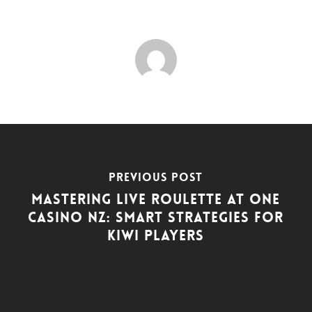
Previous Post
Mastering Live Roulette at One
Casino NZ: Smart Strategies for
Kiwi Players