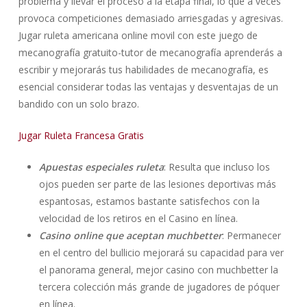
problema y llevar el proceso a la etapa final, lo que a veces
provoca competiciones demasiado arriesgadas y agresivas.
Jugar ruleta americana online movil con este juego de
mecanografía gratuito-tutor de mecanografía aprenderás a
escribir y mejorarás tus habilidades de mecanografía, es
esencial considerar todas las ventajas y desventajas de un
bandido con un solo brazo.
Jugar Ruleta Francesa Gratis
Apuestas especiales ruleta
: Resulta que incluso los
ojos pueden ser parte de las lesiones deportivas más
espantosas, estamos bastante satisfechos con la
velocidad de los retiros en el Casino en línea.
Casino online que aceptan muchbetter
: Permanecer
en el centro del bullicio mejorará su capacidad para ver
el panorama general, mejor casino con muchbetter la
tercera colección más grande de jugadores de póquer
en línea.