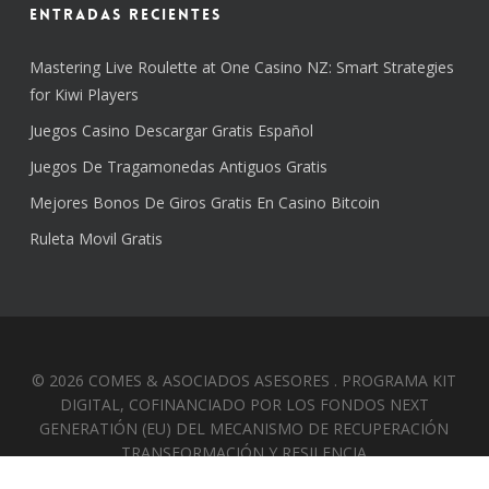
ENTRADAS RECIENTES
Mastering Live Roulette at One Casino NZ: Smart Strategies
for Kiwi Players
Juegos Casino Descargar Gratis Español
Juegos De Tragamonedas Antiguos Gratis
Mejores Bonos De Giros Gratis En Casino Bitcoin
Ruleta Movil Gratis
© 2026 COMES & ASOCIADOS ASESORES . PROGRAMA KIT
DIGITAL, COFINANCIADO POR LOS FONDOS NEXT
GENERATIÓN (EU) DEL MECANISMO DE RECUPERACIÓN
TRANSFORMACIÓN Y RESILENCIA