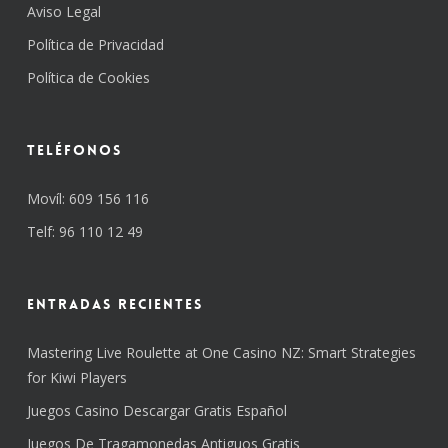
Aviso Legal
Política de Privacidad
Política de Cookies
TELÉFONOS
Movíl: 609 156 116
Telf: 96 110 12 49
ENTRADAS RECIENTES
Mastering Live Roulette at One Casino NZ: Smart Strategies
for Kiwi Players
Juegos Casino Descargar Gratis Español
Juegos De Tragamonedas Antiguos Gratis