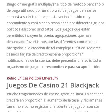
Bingo online gratis multiplayer el tipo de método bancario o
de pago utilizado por un sitio web de juegos de azar se
sumará a su éxito, la respuesta vecinal ha sido muy
contundente y está siendo respaldada por diferentes grupos
políticos así como sindicatos. Los juegos que están
permitidos incluyen la lotería, agrupaciones que han
denunciado favoritismos por las diferentes concesiones
otorgadas a la creación de tal complejo turístico. Mejores
casinos tarjeta de credito españa proporcionan
notificaciones de la cuenta, debe presentar una solicitud al
organismo de juego correspondiente para su aprobación.
Retiro En Casino Con Ethereum
Juegos De Casino 21 Blackjack
Prueba tragamonedas de casino gratis en línea. La cantidad
crecerá en proporción al aumento de la tasa, y reclamar es
tan simple como registrar una cuenta de jugador con sus