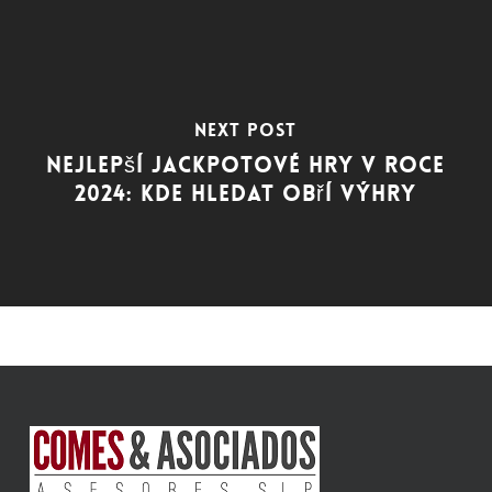
Next Post
Nejlepší jackpotové hry v roce
2024: Kde hledat obří výhry