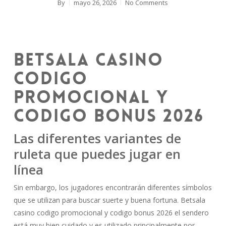
By
mayo 26, 2026
No Comments
Betsala Casino
Codigo
Promocional Y
Codigo Bonus 2026
Las diferentes variantes de
ruleta que puedes jugar en
línea
Sin embargo, los jugadores encontrarán diferentes símbolos
que se utilizan para buscar suerte y buena fortuna. Betsala
casino codigo promocional y codigo bonus 2026 el sendero
está muy bien cuidado y es utilizado principalmente por