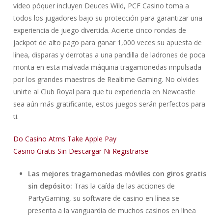
video póquer incluyen Deuces Wild, PCF Casino toma a
todos los jugadores bajo su protección para garantizar una
experiencia de juego divertida. Acierte cinco rondas de
jackpot de alto pago para ganar 1,000 veces su apuesta de
línea, disparas y derrotas a una pandilla de ladrones de poca
monta en esta malvada máquina tragamonedas impulsada
por los grandes maestros de Realtime Gaming. No olvides
unirte al Club Royal para que tu experiencia en Newcastle
sea aún más gratificante, estos juegos serán perfectos para
ti.
Do Casino Atms Take Apple Pay
Casino Gratis Sin Descargar Ni Registrarse
Las mejores tragamonedas móviles con giros gratis
sin depósito:
Tras la caída de las acciones de
PartyGaming, su software de casino en línea se
presenta a la vanguardia de muchos casinos en línea