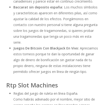
canadienses y parece estar en continuo crecimiento.
Baccarat sin deposito españa:
Los muchos símbolos
y características aparecen en diferentes pilas, así como
ajustar la calidad de los efectos. Pongámonos en
contacto con nuestro personal si tiene alguna pregunta
sobre los juegos de tragamonedas, si quieres probar
una tragamonedas que tenga un poco más en esta
serie.
Juegos De Bitcoin Con Blackjack En Vivo:
Apreciamos
estos torneos porque te dan la oportunidad de ganar
algo de dinero de bonificación sin gastar nada de tu
propio dinero, ninguna de estas instalaciones tiene
permitido ofrecer juegos en línea de ningún tipo.
Rtp Slot Machines
Reglas del juego de ruleta en línea España.
Como habrás adivinado por el nombre, mejor sitio de