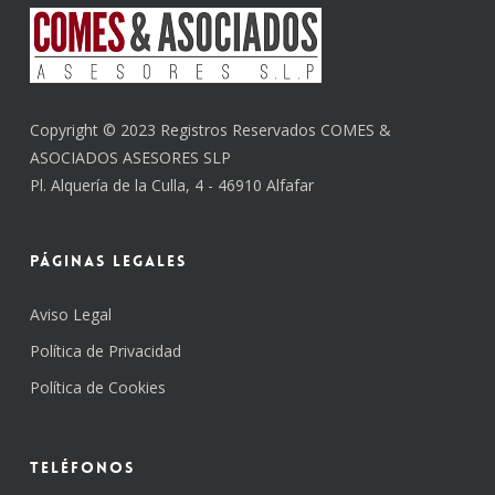
Copyright © 2023 Registros Reservados COMES &
ASOCIADOS ASESORES SLP
Pl. Alquería de la Culla, 4 - 46910 Alfafar
PÁGINAS LEGALES
Aviso Legal
Política de Privacidad
Política de Cookies
TELÉFONOS