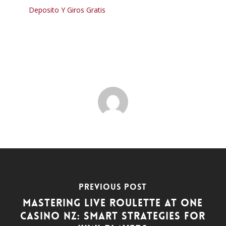
Deposito Y Giros Gratis
Previous Post
Mastering Live Roulette at One
Casino NZ: Smart Strategies for