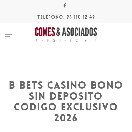
Skip
facebook
to
Teléfono: 96 110 12 49
main
content
Menu
B Bets Casino Bono
Sin Deposito
Codigo Exclusivo
2026