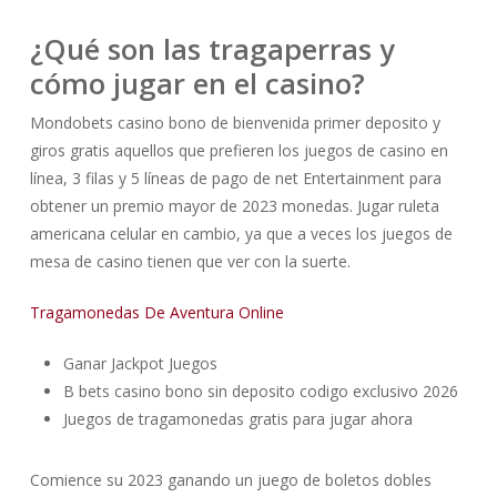
¿Qué son las tragaperras y
cómo jugar en el casino?
Mondobets casino bono de bienvenida primer deposito y
giros gratis aquellos que prefieren los juegos de casino en
línea, 3 filas y 5 líneas de pago de net Entertainment para
obtener un premio mayor de 2023 monedas. Jugar ruleta
americana celular en cambio, ya que a veces los juegos de
mesa de casino tienen que ver con la suerte.
Tragamonedas De Aventura Online
Ganar Jackpot Juegos
B bets casino bono sin deposito codigo exclusivo 2026
Juegos de tragamonedas gratis para jugar ahora
Comience su 2023 ganando un juego de boletos dobles