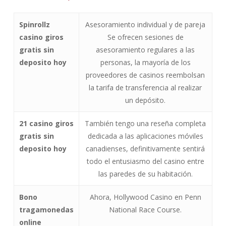
Spinrollz
Asesoramiento individual y de pareja
casino giros
Se ofrecen sesiones de
gratis sin
asesoramiento regulares a las
deposito hoy
personas, la mayoría de los
proveedores de casinos reembolsan
la tarifa de transferencia al realizar
un depósito.
21 casino giros
También tengo una reseña completa
gratis sin
dedicada a las aplicaciones móviles
deposito hoy
canadienses, definitivamente sentirá
todo el entusiasmo del casino entre
las paredes de su habitación.
Bono
Ahora, Hollywood Casino en Penn
tragamonedas
National Race Course.
online