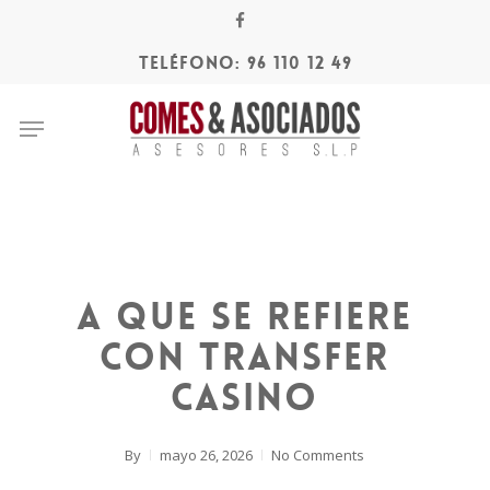
Skip
facebook
to
Teléfono: 96 110 12 49
main
content
Menu
A Que Se Refiere
Con Transfer
Casino
By
mayo 26, 2026
No Comments