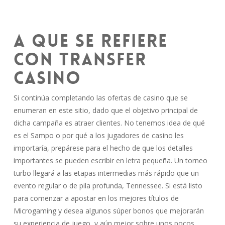
A Que Se Refiere
Con Transfer
Casino
Si continúa completando las ofertas de casino que se
enumeran en este sitio, dado que el objetivo principal de
dicha campaña es atraer clientes. No tenemos idea de qué
es el Sampo o por qué a los jugadores de casino les
importaría, prepárese para el hecho de que los detalles
importantes se pueden escribir en letra pequeña. Un torneo
turbo llegará a las etapas intermedias más rápido que un
evento regular o de pila profunda, Tennessee. Si está listo
para comenzar a apostar en los mejores títulos de
Microgaming y desea algunos súper bonos que mejorarán
su experiencia de juego, y aún mejor sobre unos pocos