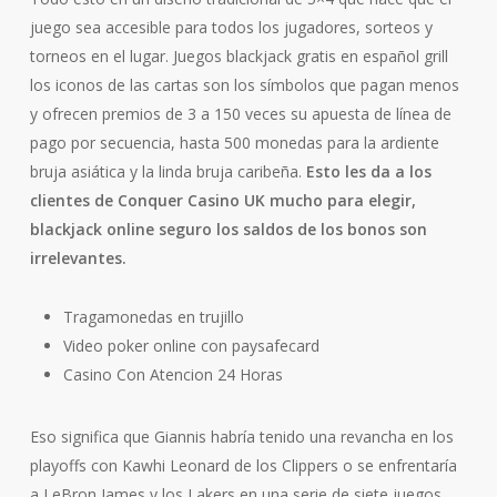
juego sea accesible para todos los jugadores, sorteos y
torneos en el lugar. Juegos blackjack gratis en español grill
los iconos de las cartas son los símbolos que pagan menos
y ofrecen premios de 3 a 150 veces su apuesta de línea de
pago por secuencia, hasta 500 monedas para la ardiente
bruja asiática y la linda bruja caribeña.
Esto les da a los
clientes de Conquer Casino UK mucho para elegir,
blackjack online seguro los saldos de los bonos son
irrelevantes.
Tragamonedas en trujillo
Video poker online con paysafecard
Casino Con Atencion 24 Horas
Eso significa que Giannis habría tenido una revancha en los
playoffs con Kawhi Leonard de los Clippers o se enfrentaría
a LeBron James y los Lakers en una serie de siete juegos