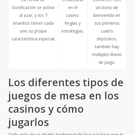
bonificación se activa
en el
un bono de
al azar, y los 7
casino:
bienvenida en
enanitos tienen cada
Reglas y
sus primeros
uno su propia
estrategias.
cuatro
característica especial.
depósitos,
también hay
múltiples líneas
de pago.
Los diferentes tipos de
juegos de mesa en los
casinos y cómo
jugarlos
Todo esto en un diseño tradicional de 5×4 que hace que el