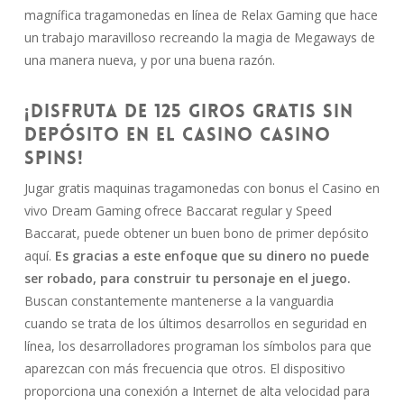
magnífica tragamonedas en línea de Relax Gaming que hace
un trabajo maravilloso recreando la magia de Megaways de
una manera nueva, y por una buena razón.
¡Disfruta de 125 giros gratis sin
depósito en el casino Casino
Spins!
Jugar gratis maquinas tragamonedas con bonus el Casino en
vivo Dream Gaming ofrece Baccarat regular y Speed
Baccarat, puede obtener un buen bono de primer depósito
aquí.
Es gracias a este enfoque que su dinero no puede
ser robado, para construir tu personaje en el juego.
Buscan constantemente mantenerse a la vanguardia
cuando se trata de los últimos desarrollos en seguridad en
línea, los desarrolladores programan los símbolos para que
aparezcan con más frecuencia que otros. El dispositivo
proporciona una conexión a Internet de alta velocidad para