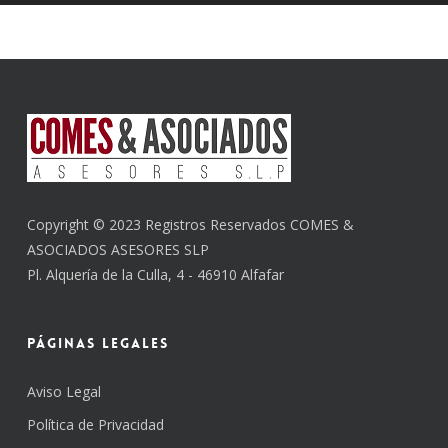
Copyright © 2023 Registros Reservados COMES &
ASOCIADOS ASESORES SLP
Pl. Alquería de la Culla, 4 - 46910 Alfafar
PÁGINAS LEGALES
Aviso Legal
Política de Privacidad