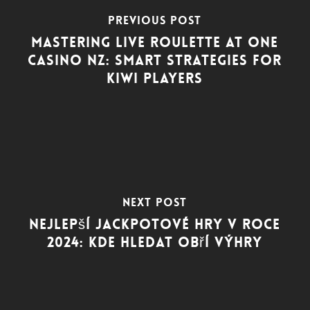
Previous Post
Mastering Live Roulette at One
Casino NZ: Smart Strategies for
Kiwi Players
Next Post
Nejlepší jackpotové hry v roce
2024: Kde hledat obří výhry