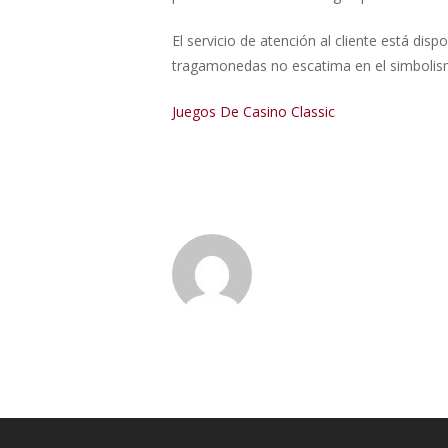
El servicio de atención al cliente está dis
tragamonedas no escatima en el simbolism
Juegos De Casino Classic