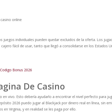
casino online
tos juegos individuales pueden quedar excluidos de la oferta. Los ju
de cajero fácil de usar, tanto que llegó a consolidarse en los Estados
Y Codigo Bonus 2026
Pagina De Casino
 en vivo. Esto debería ayudarlo a encontrar el nivel perfecto para ju
pósito 2026 puedo jugar al Blackjack por dinero real en línea, sin 
s en Virginia, y en realidad se les paga por ello.