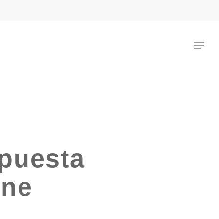
Menu
puesta
ine