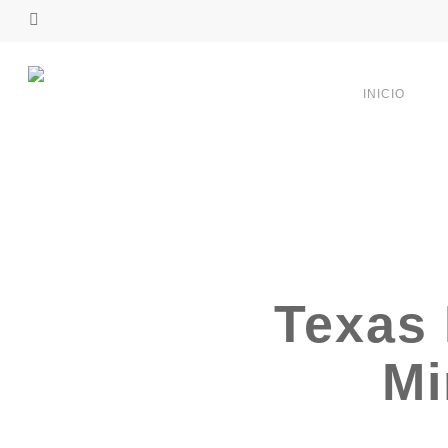
Skip
facebook
to
main
content
INICIO
Texas
Mi