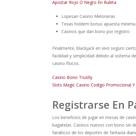
Apostar Rojo O Negro En Ruleta
Lopesan Casino Meloneras
Texas holdem bonus apuesta minima 
Casinos que dan bono por registro
Finalmente, blackjack en vivo seguro cier
facilidad y simplicidad debido al sistema 
casino físicos.
Casino Bono Trustly
Slots Magic Casino Codigo Promocional 
Registrarse En 
Los beneficios de jugar en mesas de casino
bagatelas. Casinos nuevos con bono sin de
fanáticos de los deportes de fantasía diario