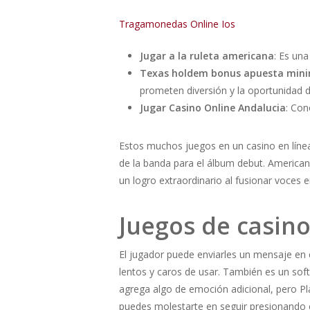
Tragamonedas Online Ios
Jugar a la ruleta americana
: Es una
Texas holdem bonus apuesta mini
prometen diversión y la oportunidad d
Jugar Casino Online Andalucia
: Con
Estos muchos juegos en un casino en línea
de la banda para el álbum debut. American 
un logro extraordinario al fusionar voces 
Juegos de casino
El jugador puede enviarles un mensaje en
lentos y caros de usar. También es un sof
agrega algo de emoción adicional, pero Pla
puedes molestarte en seguir presionando e