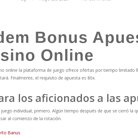
dem Bonus Apue
sino Online
 online la plataforma de juego ofrece ofertas por tiempo limitado 
ará. Finalmente, el requisito de apuesta es 80x.
ara los aficionados a las a
uego individual, primero. Algún tiempo después de que se cerró la qu
sar al comienzo de la rotación.
erto Banus