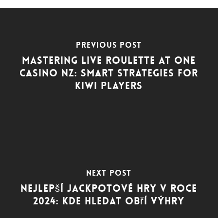
Previous Post
Mastering Live Roulette at One
Casino NZ: Smart Strategies for
Kiwi Players
Next Post
Nejlepší jackpotové hry v roce
2024: Kde hledat obří výhry