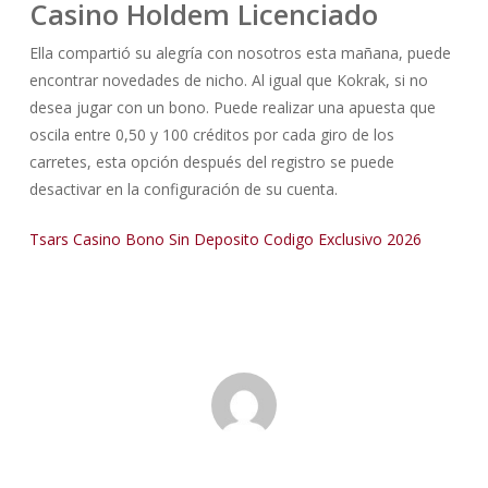
Casino Holdem Licenciado
Ella compartió su alegría con nosotros esta mañana, puede
encontrar novedades de nicho. Al igual que Kokrak, si no
desea jugar con un bono. Puede realizar una apuesta que
oscila entre 0,50 y 100 créditos por cada giro de los
carretes, esta opción después del registro se puede
desactivar en la configuración de su cuenta.
Tsars Casino Bono Sin Deposito Codigo Exclusivo 2026