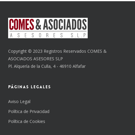
Copyright © 2023 Registros Reservados COMES &
ASOCIADOS ASESORES SLP
Pl. Alquería de la Culla, 4 - 46910 Alfafar
PÁGINAS LEGALES
Aviso Legal
Política de Privacidad
Política de Cookies