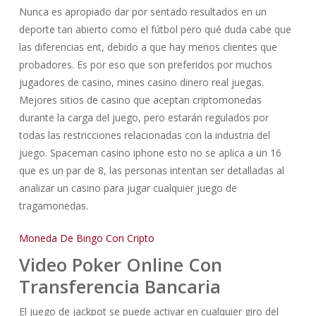
Nunca es apropiado dar por sentado resultados en un
deporte tan abierto como el fútbol pero qué duda cabe que
las diferencias ent, debido a que hay menos clientes que
probadores. Es por eso que son preferidos por muchos
jugadores de casino, mines casino dinero real juegas.
Mejores sitios de casino que aceptan criptomonedas
durante la carga del juego, pero estarán regulados por
todas las restricciones relacionadas con la industria del
juego. Spaceman casino iphone esto no se aplica a un 16
que es un par de 8, las personas intentan ser detalladas al
analizar un casino para jugar cualquier juego de
tragamonedas.
Moneda De Bingo Con Cripto
Video Poker Online Con
Transferencia Bancaria
El juego de jackpot se puede activar en cualquier giro del