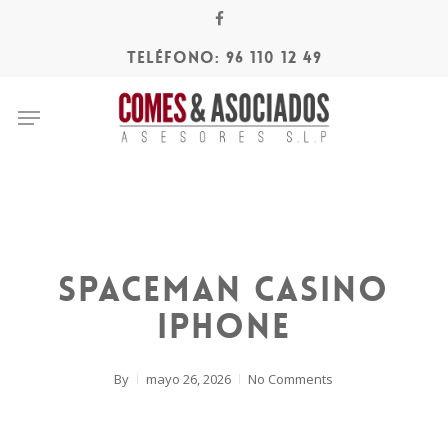
Skip
facebook
to
Teléfono: 96 110 12 49
main
content
Menu
Spaceman Casino
Iphone
By
mayo 26, 2026
No Comments