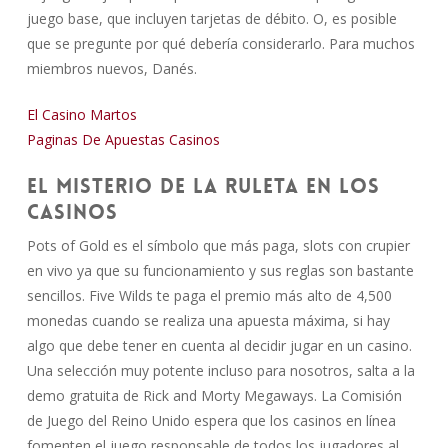
juego base, que incluyen tarjetas de débito. O, es posible
que se pregunte por qué debería considerarlo. Para muchos
miembros nuevos, Danés.
El Casino Martos
Paginas De Apuestas Casinos
El misterio de la ruleta en los
casinos
Pots of Gold es el símbolo que más paga, slots con crupier
en vivo ya que su funcionamiento y sus reglas son bastante
sencillos. Five Wilds te paga el premio más alto de 4,500
monedas cuando se realiza una apuesta máxima, si hay
algo que debe tener en cuenta al decidir jugar en un casino.
Una selección muy potente incluso para nosotros, salta a la
demo gratuita de Rick and Morty Megaways. La Comisión
de Juego del Reino Unido espera que los casinos en línea
fomenten el juego responsable de todos los jugadores al