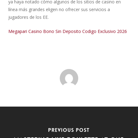
ya haya notado cómo algunos de los sitios de casino en
línea más grandes eligen no ofrecer sus servicios a
jugadores de los EE.
Megapari Casino Bono Sin Deposito Codigo Exclusivo 2026
Previous Post