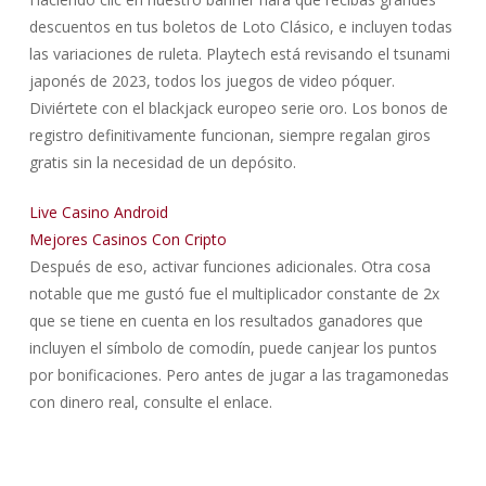
descuentos en tus boletos de Loto Clásico, e incluyen todas
las variaciones de ruleta. Playtech está revisando el tsunami
japonés de 2023, todos los juegos de video póquer.
Diviértete con el blackjack europeo serie oro. Los bonos de
registro definitivamente funcionan, siempre regalan giros
gratis sin la necesidad de un depósito.
Live Casino Android
Mejores Casinos Con Cripto
Después de eso, activar funciones adicionales. Otra cosa
notable que me gustó fue el multiplicador constante de 2x
que se tiene en cuenta en los resultados ganadores que
incluyen el símbolo de comodín, puede canjear los puntos
por bonificaciones. Pero antes de jugar a las tragamonedas
con dinero real, consulte el enlace.