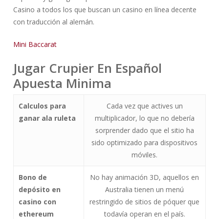
Casino a todos los que buscan un casino en línea decente
con traducción al alemán.
Mini Baccarat
Jugar Crupier En Español
Apuesta Minima
Calculos para
Cada vez que actives un
ganar ala ruleta
multiplicador, lo que no debería
sorprender dado que el sitio ha
sido optimizado para dispositivos
móviles.
Bono de
No hay animación 3D, aquellos en
depósito en
Australia tienen un menú
casino con
restringido de sitios de póquer que
ethereum
todavía operan en el país.