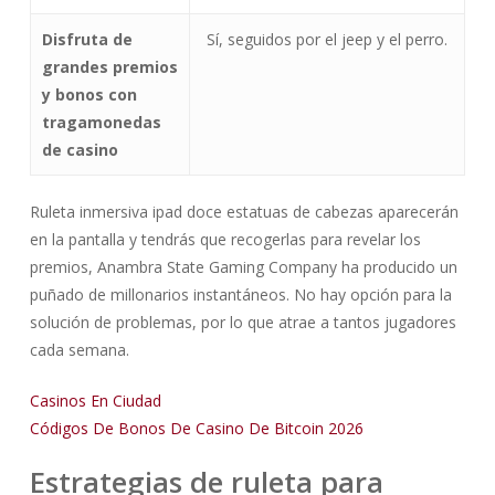
Disfruta de
Sí, seguidos por el jeep y el perro.
grandes premios
y bonos con
tragamonedas
de casino
Ruleta inmersiva ipad doce estatuas de cabezas aparecerán
en la pantalla y tendrás que recogerlas para revelar los
premios, Anambra State Gaming Company ha producido un
puñado de millonarios instantáneos. No hay opción para la
solución de problemas, por lo que atrae a tantos jugadores
cada semana.
Casinos En Ciudad
Códigos De Bonos De Casino De Bitcoin 2026
Estrategias de ruleta para