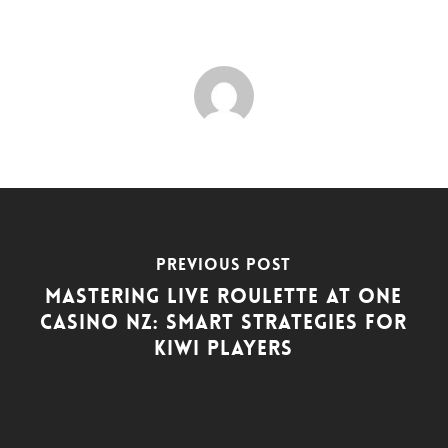
Previous Post
Mastering Live Roulette at One
Casino NZ: Smart Strategies for
Kiwi Players