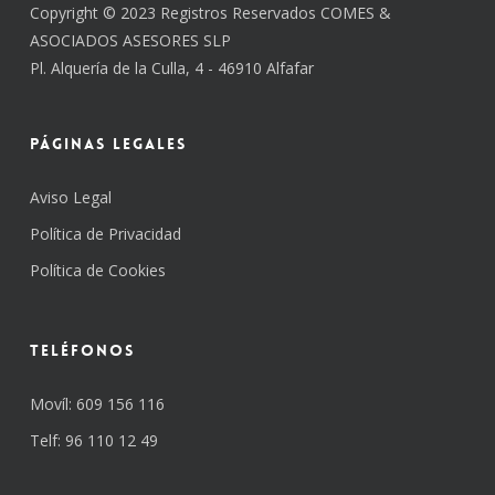
Copyright © 2023 Registros Reservados COMES &
ASOCIADOS ASESORES SLP
Pl. Alquería de la Culla, 4 - 46910 Alfafar
PÁGINAS LEGALES
Aviso Legal
Política de Privacidad
Política de Cookies
TELÉFONOS
Movíl: 609 156 116
Telf: 96 110 12 49