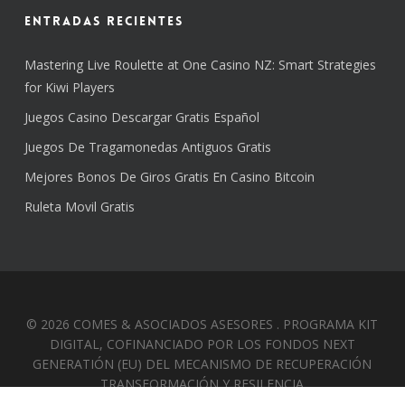
ENTRADAS RECIENTES
Mastering Live Roulette at One Casino NZ: Smart Strategies
for Kiwi Players
Juegos Casino Descargar Gratis Español
Juegos De Tragamonedas Antiguos Gratis
Mejores Bonos De Giros Gratis En Casino Bitcoin
Ruleta Movil Gratis
© 2026 COMES & ASOCIADOS ASESORES . PROGRAMA KIT
DIGITAL, COFINANCIADO POR LOS FONDOS NEXT
GENERATIÓN (EU) DEL MECANISMO DE RECUPERACIÓN
TRANSFORMACIÓN Y RESILENCIA