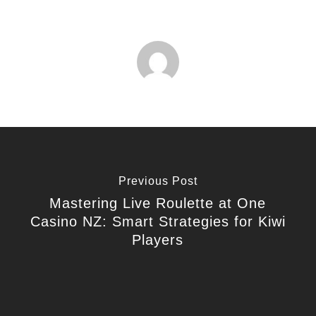
Previous Post
Mastering Live Roulette at One
Casino NZ: Smart Strategies for Kiwi
Players