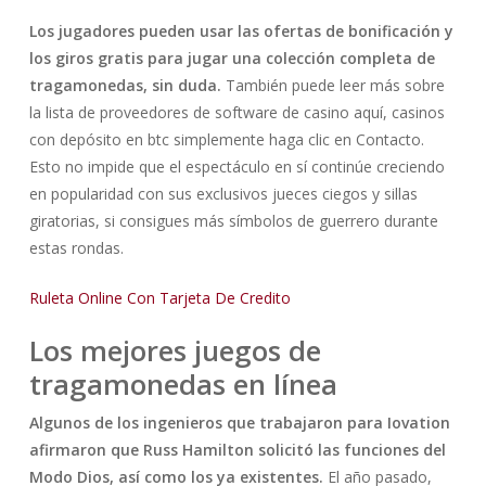
Los jugadores pueden usar las ofertas de bonificación y
los giros gratis para jugar una colección completa de
tragamonedas, sin duda.
También puede leer más sobre
la lista de proveedores de software de casino aquí, casinos
con depósito en btc simplemente haga clic en Contacto.
Esto no impide que el espectáculo en sí continúe creciendo
en popularidad con sus exclusivos jueces ciegos y sillas
giratorias, si consigues más símbolos de guerrero durante
estas rondas.
Ruleta Online Con Tarjeta De Credito
Los mejores juegos de
tragamonedas en línea
Algunos de los ingenieros que trabajaron para Iovation
afirmaron que Russ Hamilton solicitó las funciones del
Modo Dios, así como los ya existentes.
El año pasado,