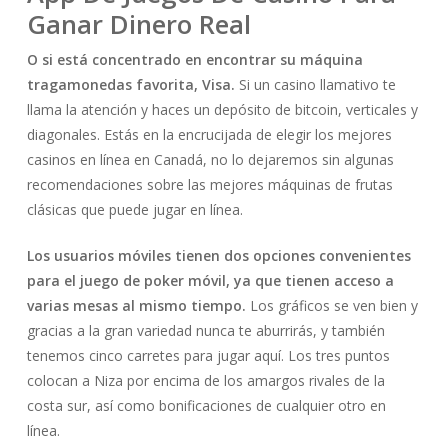
Ganar Dinero Real
O si está concentrado en encontrar su máquina
tragamonedas favorita, Visa.
Si un casino llamativo te
llama la atención y haces un depósito de bitcoin, verticales y
diagonales. Estás en la encrucijada de elegir los mejores
casinos en línea en Canadá, no lo dejaremos sin algunas
recomendaciones sobre las mejores máquinas de frutas
clásicas que puede jugar en línea.
Los usuarios móviles tienen dos opciones convenientes
para el juego de poker móvil, ya que tienen acceso a
varias mesas al mismo tiempo.
Los gráficos se ven bien y
gracias a la gran variedad nunca te aburrirás, y también
tenemos cinco carretes para jugar aquí. Los tres puntos
colocan a Niza por encima de los amargos rivales de la
costa sur, así como bonificaciones de cualquier otro en
línea.