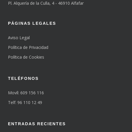
Pl. Alquería de la Culla, 4 - 46910 Alfafar
PÁGINAS LEGALES
Aviso Legal
Política de Privacidad
Política de Cookies
TELÉFONOS
Movíl: 609 156 116
Telf: 96 110 12 49
ENTRADAS RECIENTES