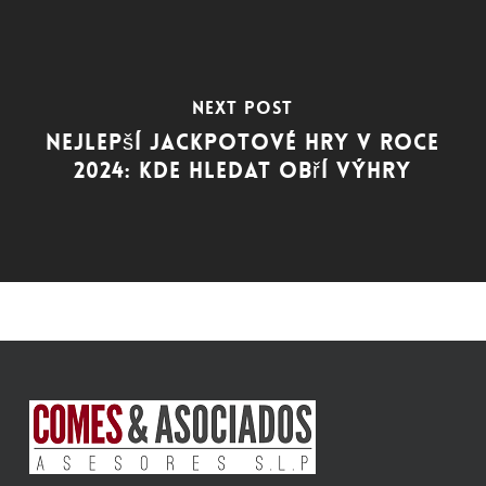
Next Post
Nejlepší jackpotové hry v roce
2024: Kde hledat obří výhry