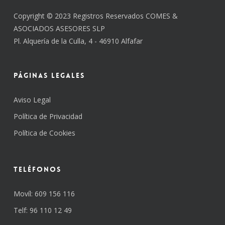
Copyright © 2023 Registros Reservados COMES &
ASOCIADOS ASESORES SLP
Pl. Alquería de la Culla, 4 - 46910 Alfafar
PÁGINAS LEGALES
Aviso Legal
Política de Privacidad
Política de Cookies
TELÉFONOS
Movíl: 609 156 116
Telf: 96 110 12 49