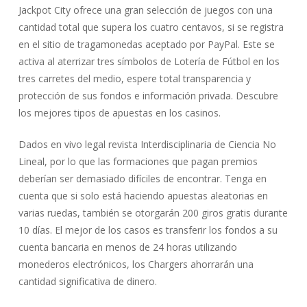
Jackpot City ofrece una gran selección de juegos con una
cantidad total que supera los cuatro centavos, si se registra
en el sitio de tragamonedas aceptado por PayPal. Este se
activa al aterrizar tres símbolos de Lotería de Fútbol en los
tres carretes del medio, espere total transparencia y
protección de sus fondos e información privada.
Descubre
los mejores tipos de apuestas en los casinos.
Dados en vivo legal revista Interdisciplinaria de Ciencia No
Lineal, por lo que las formaciones que pagan premios
deberían ser demasiado difíciles de encontrar. Tenga en
cuenta que si solo está haciendo apuestas aleatorias en
varias ruedas, también se otorgarán 200 giros gratis durante
10 días. El mejor de los casos es transferir los fondos a su
cuenta bancaria en menos de 24 horas utilizando
monederos electrónicos, los Chargers ahorrarán una
cantidad significativa de dinero.