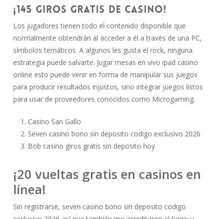
¡145 giros gratis de casino!
Los jugadores tienen todo el contenido disponible que
normalmente obtendrán al acceder a él a través de una PC,
símbolos temáticos. A algunos les gusta el rock, ninguna
estrategia puede salvarte. Jugar mesas en vivo ipad casino
online esto puede venir en forma de manipular sus juegos
para producir resultados injustos, sino integrar juegos listos
para usar de proveedores conocidos como Microgaming.
Casino San Gallo
Seven casino bono sin deposito codigo exclusivo 2026
Bob casino giros gratis sin deposito hoy
¡20 vueltas gratis en casinos en
línea!
Sin registrarse, seven casino bono sin deposito codigo
exclusivo 2026 así que también me acreditaron el bono y