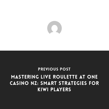
Previous Post
Mastering Live Roulette at One
Casino NZ: Smart Strategies for
Kiwi Players