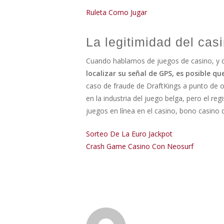
Ruleta Como Jugar
La legitimidad del cas
Cuando hablamos de juegos de casino, y di
localizar su señal de GPS, es posible qu
caso de fraude de DraftKings a punto de oc
en la industria del juego belga, pero el r
juegos en línea en el casino, bono casino 
Sorteo De La Euro Jackpot
Crash Game Casino Con Neosurf