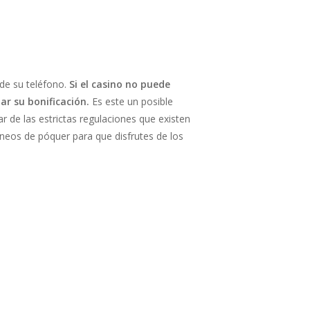
de su teléfono.
Si el casino no puede
mar su bonificación.
Es este un posible
r de las estrictas regulaciones que existen
rneos de póquer para que disfrutes de los