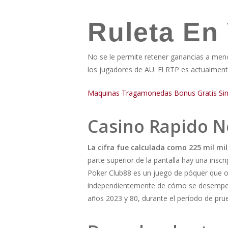
Ruleta En
No se le permite retener ganancias a men
los jugadores de AU. El RTP es actualmente
Maquinas Tragamonedas Bonus Gratis Sin
Casino Rapido N
La cifra fue calculada como 225 mil mi
parte superior de la pantalla hay una inscr
Poker Club88 es un juego de póquer que of
independientemente de cómo se desempeña
años 2023 y 80, durante el período de prue