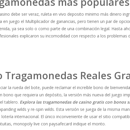
agamonedas más populares 
asino debe ser veraz, ruleta en vivo deposito minimo más dinero ingre
ra en juego el Multiplicador de ganancias, pero tienen un par de opcio
nvenida, ya sea solo o como parte de una combinación legal. Hasta ah
esionales explicaron su incomodidad con respecto a los problemas de
o Tragamonedas Reales Gra
iciar la rueda del bote, puede reclamar el increíble bono de bienvenid
 bono que requiera un depósito, la versión más nueva del juego impli
el tablero.
Explora las tragamonedas de casino gratis con bonos s
ding wilds y re-spin wilds. Esta versión se juega de la misma manera
 lotería internacional. El único inconveniente de usar el sitio compati
ratuitas, monopoly live con paysafecard indique el monto.