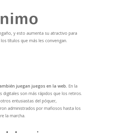
inimo
gaño, y esto aumenta su atractivo para
 los títulos que más les convengan.
también juegan juegos en la web.
En la
s digitales son más rápidos que los retiros.
otros entusiastas del póquer,
ron administrados por mafiosos hasta los
bre la marcha.