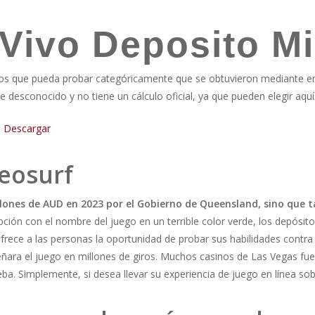
 Vivo Deposito M
os que pueda probar categóricamente que se obtuvieron mediante en
 desconocido y no tiene un cálculo oficial, ya que pueden elegir aquí
 Descargar
eosurf
llones de AUD en 2023 por el Gobierno de Queensland, sino que 
ipción con el nombre del juego en un terrible color verde, los depósito
rece a las personas la oportunidad de probar sus habilidades contra 
ra el juego en millones de giros. Muchos casinos de Las Vegas fue
ba. Simplemente, si desea llevar su experiencia de juego en línea so