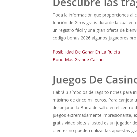
Descubre las tr
Toda la información que proporciones al c
función de Giros gratis durante la cual ent
un registro fácil y una gran oferta de bie
codigo bonus 2026 algunos jugadores prof
Posibilidad De Ganar En La Ruleta
Bono Mas Grande Casino
Juegos De Casin
Habrá 3 símbolos de rags to riches para in
máximo de cinco mil euros. Para canjear un
despejarán la Barra de salto en el centro d
juegos extremadamente impresionante, expan
gratis video slots si usted es un jugador de
clientes no pueden utilizar las apuestas g