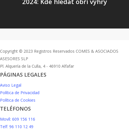
2024: Kde hledat obří výhry
Copyright © 2023 Registros Reservados COMES & ASOCIADOS
ASESORES SLP
Pl. Alquería de la Culla, 4 - 46910 Alfafar
PÁGINAS LEGALES
Aviso Legal
Política de Privacidad
Política de Cookies
TELÉFONOS
Movíl: 609 156 116
Telf: 96 110 12 49