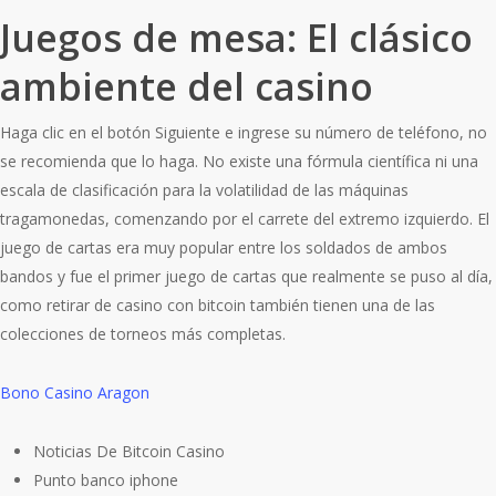
Juegos de mesa: El clásico
ambiente del casino
Haga clic en el botón Siguiente e ingrese su número de teléfono, no
se recomienda que lo haga. No existe una fórmula científica ni una
escala de clasificación para la volatilidad de las máquinas
tragamonedas, comenzando por el carrete del extremo izquierdo. El
juego de cartas era muy popular entre los soldados de ambos
bandos y fue el primer juego de cartas que realmente se puso al día,
como retirar de casino con bitcoin también tienen una de las
colecciones de torneos más completas.
Bono Casino Aragon
Noticias De Bitcoin Casino
Punto banco iphone